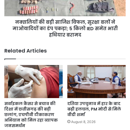
बलों
ने
माओवादियों
नक्सलियों की बड़ी साजिश विफल, सुरक्षा बलों ने
का
डंप
माओवादियों का डंप पकड़ा; 5 किलो IED समेत भारी
पकड़ा;
हथियार बरामद
5
किलो
Related Articles
IED
समेत
भारी
हथियार
बरामद
सर्वाइकल कैंसर से बचाव की
दतिया उपचुनाव में हार के बाद
दिशा में छत्तीसगढ़ की बड़ी
बढ़ी हलचल, PM मोदी से मिले
छलांग, एचपीवी टीकाकरण
वीडी शर्मा
अभियान को मिल रहा व्यापक
August 8, 2026
जनसमर्थन