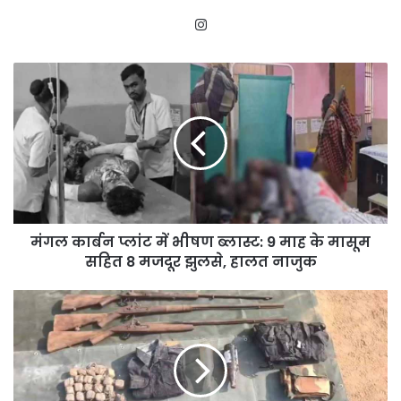
Instagram
मंगल
कार्बन
प्लांट
में
भीषण
ब्लास्ट:
9
माह
के
मंगल कार्बन प्लांट में भीषण ब्लास्ट: 9 माह के मासूम
मासूम
सहित
सहित 8 मजदूर झुलसे, हालत नाजुक
8
मजदूर
नक्सलियों
झुलसे,
की
हालत
बड़ी
नाजुक
साजिश
विफल,
सुरक्षा