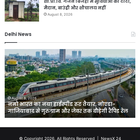
शा.प्रा.वि. गर्जन बिजहा में सुविधाओं का टोटा,
मैदान, बाउंड्री और शौचालय नहीं
August 8, 2026
Delhi News
नमो
कर
भारत
बाग
का
में
नया
नक
हाईस्पीड
लग्
रूट
सा
तैयार,
बेच
नोएडा-
वाल
August 8, 2026
नमो भारत का नया हाईस्पीड रूट तैयार, नोएडा-
गाजियाबाद
पर
गाजियाबाद से गुरुग्राम और जेवर तक दौड़ेगी रैपिड रेल
से
होग
गुरुग्राम
कार
और
हाई
जेवर
सख
तक
© Copyright 2026, All Rights Reserved |
NewsX 24