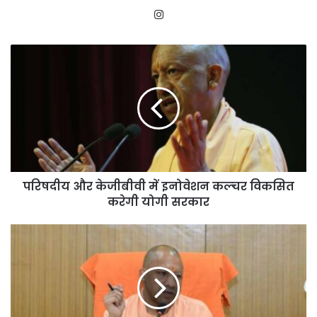
Instagram
परिषदीय
और
केजीबीवी
में
इनोवेशन
कल्चर
विकसित
करेगी
योगी
परिषदीय और केजीबीवी में इनोवेशन कल्चर विकसित
सरकार
करेगी योगी सरकार
मुख्यमंत्री
योगी
आदित्यनाथ
ने
डाटा
सेंटर