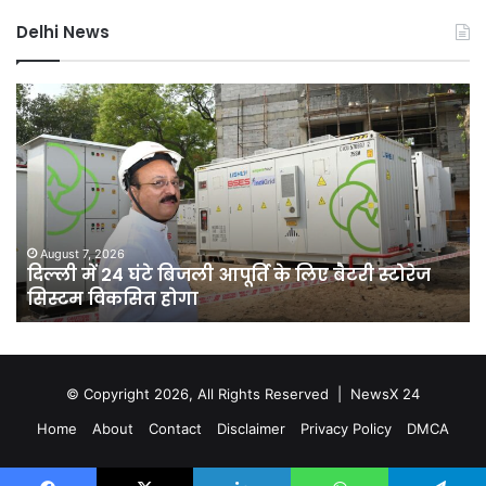
Delhi News
दिल्ली
जल
में
नक
24
माम
घंटे
में
बिजली
यश
आपूर्ति
वर्मा
के
पर
लिए
एस
August 7, 2026
दिल्ली में 24 घंटे बिजली आपूर्ति के लिए बैटरी स्टोरेज
बैटरी
जां
सिस्टम विकसित होगा
स्टोरेज
या
सिस्टम
सुप
विकसित
कोर्
होगा
ने
खा
© Copyright 2026, All Rights Reserved |
NewsX 24
की
Home
About
Contact
Disclaimer
Privacy Policy
DMCA