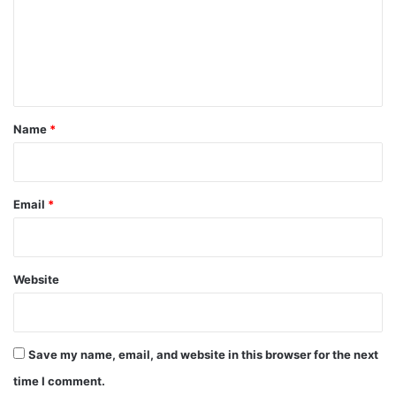
m
e
n
t
*
Name
*
Email
*
Website
Save my name, email, and website in this browser for the next
time I comment.