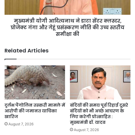
क्लस्टर,
प्रोजेक्ट
गंगा
मुख्यमंत्री योगी आदित्यनाथ ने डाटा सेंटर क्लस्टर,
और
गेहूं
प्रोजेक्ट गंगा और गेहूं प्रसंस्करण नीति की उच्च स्तरीय
प्रसंस्करण
समीक्षा की
नीति
की
Related Articles
उच्च
स्तरीय
समीक्षा
की
दुर्लभ पैंगोलिन तस्करी मामले में
बंदियों की समय पूर्व रिहाई दूसरे
आरोपी की जमानत याचिका
बंदियों को भी अच्छे आचरण के
खारिज
लिए करेगी प्रोत्साहित :
मुख्यमंत्री डॉ. यादव
August 7, 2026
August 7, 2026