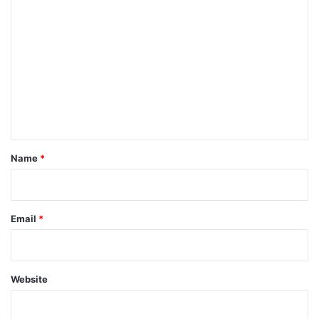
C
o
m
m
e
n
t
*
Name
*
Email
*
Website