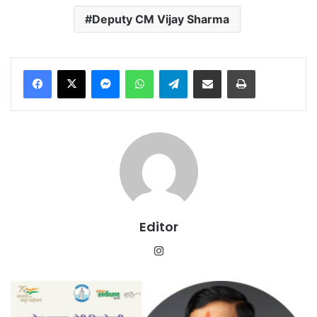
Deputy CM Vijay Sharma
Messenger
WhatsApp
Telegram
Share via Email
Print
Editor
Instagram
मेरा
कचरा-