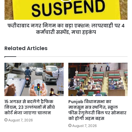
एक्शन:
लापरवाही
पर
4
फरीदाबाद नगर निगम का बड़ा एक्शन: लापरवाही पर 4
कर्मचारी
सस्पेंड,
कर्मचारी सस्पेंड, मचा हड़कंप
मचा
हड़कंप
Related Articles
15 अगस्त से बदलेंगे ट्रैफिक
Punjab विधानसभा का
नियम, 23 उल्लंघनों में सीधे
मानसून सत्र स्थगित, स्कूल
कोर्ट भेजा जाएगा चालान
फीस रेगुलेटरी बिल पर सोमवार
को होगी अहम बहस
August 7, 2026
August 7, 2026