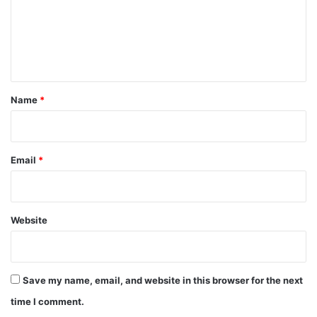
m
e
n
t
*
Name
*
Email
*
Website
Save my name, email, and website in this browser for the next
time I comment.