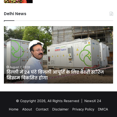
Delhi News
दिल्ली
जल
में
नक
24
माम
घंटे
में
बिजली
यश
आपूर्ति
वर्मा
के
पर
लिए
एस
August 7, 2026
दिल्ली में 24 घंटे बिजली आपूर्ति के लिए बैटरी स्टोरेज
बैटरी
जां
सिस्टम विकसित होगा
स्टोरेज
या
सिस्टम
सुप
विकसित
कोर्
होगा
ने
खा
© Copyright 2026, All Rights Reserved |
NewsX 24
की
Home
About
Contact
Disclaimer
Privacy Policy
DMCA