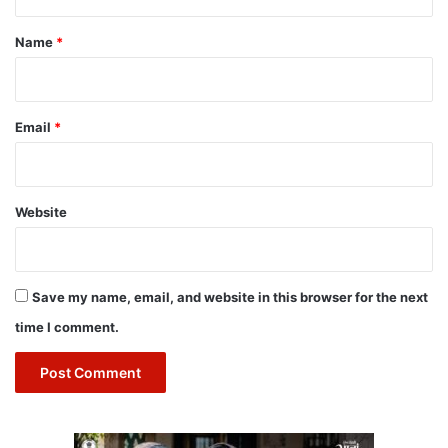
t
*
Name
*
Email
*
Website
Save my name, email, and website in this browser for the next
time I comment.