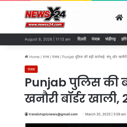
H
दिल्ली
पंजाब
चंडीगढ़
हरि
August 8, 2026 | 11:13 am
Home
/
राज्य
/
पंजाब
/
Punjab पुलिस की बड़ी कार्रवाई: शंभू और खनौरी
पंजाब
Punjab पुलिस की बड़
खनौरी बॉर्डर खाली,
trendstopicnews@gmail.com
March 20, 2025 | 5:59 am