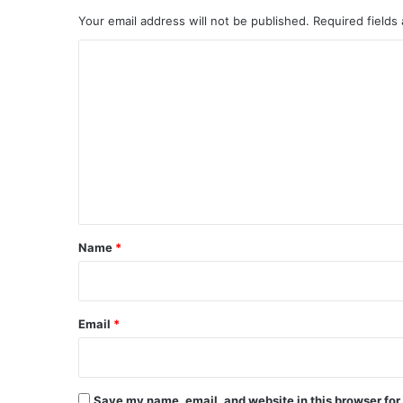
Your email address will not be published.
Required fields
C
o
m
m
e
n
t
*
Name
*
Email
*
Save my name, email, and website in this browser for