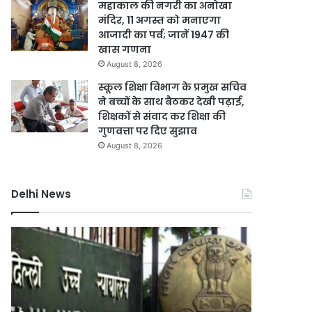
महाकाल की नगरी का अनोखा
मंदिर, 11 अगस्त को मनाएगा
आजादी का पर्व; जानें 1947 की
खास गणना
August 8, 2026
स्कूल शिक्षा विभाग के प्रमुख सचिव
ने बच्चों के साथ बैठकर देखी पढ़ाई,
शिक्षकों से संवाद कर शिक्षा की
गुणवत्ता पर दिए सुझाव
August 8, 2026
Delhi News
दिल्ली
जली
में
नकदी
24
मामले
घंटे
में
बिजली
यशवंत
आपूर्ति
वर्मा