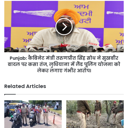
तस्कर
Punjab:
को
कैबिनेट
बचाने
मंत्री
का
तरुणप्रीत
काम:
सिंह
कंग।
सोध
ने
सुखबीर
बादल
Punjab: कैबिनेट मंत्री तरुणप्रीत सिंह सोध ने सुखबीर
पर
कसा
बादल पर कसा तंज, लुधियाना में लैंड पूलिंग योजना को
तंज,
लेकर लगाए गंभीर आरोप।
लुधियाना
में
Related Articles
लैंड
पूलिंग
योजना
को
लेकर
लगाए
गंभीर