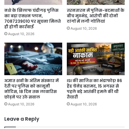
आरोप।
नशे के खिलाफ चंडीगढ़ पुलिस
तरनतारन में पुलिस-बदमाशों के
का बड़ा एक्शन प्लान,
बीच मुठभेड़, आरोपी की दोनों
7087239010 पर सूचना मिलते
टांगों में लगी गोलियां
ही होगी कार्रवाई
August 10, 2026
August 10, 2026
अज्ञात शवों के अंतिम संस्कार में
ISI की साजिश का भंडाफोड़! 86
देरी पर पुलिस को कानूनी
हैंड ग्रेनेड बरामद, 15 अगस्त से
नोटिस, 18 दिन तक लावारिस
पहले बड़े आतंकी हमले की थी
छोड़ने पर उठे सवाल
तैयारी
August 10, 2026
August 10, 2026
Leave a Reply