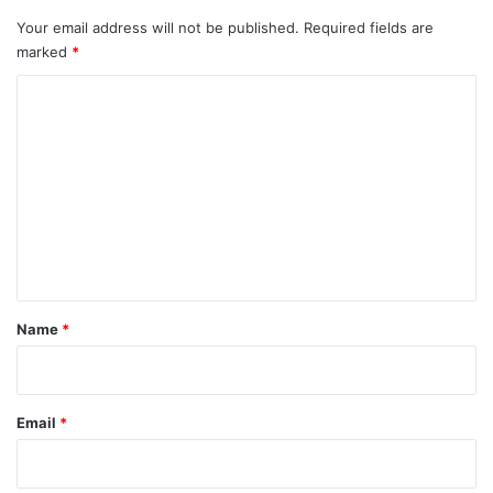
Your email address will not be published.
Required fields are
marked
*
C
o
m
m
e
n
t
*
Name
*
Email
*