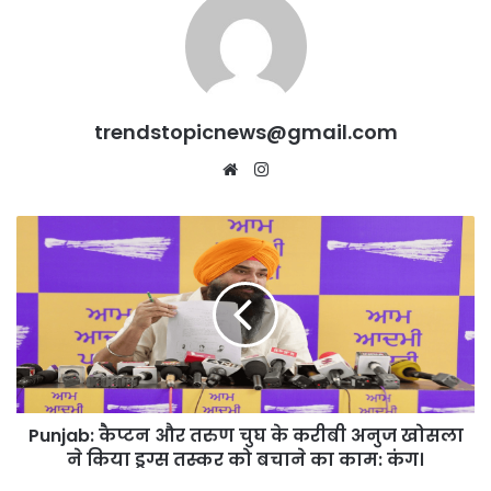
trendstopicnews@gmail.com
Website
Instagram
Punjab:
कैप्टन
और
तरुण
चुघ
के
करीबी
अनुज
खोसला
Punjab: कैप्टन और तरुण चुघ के करीबी अनुज खोसला
ने
किया
ने किया ड्रग्स तस्कर को बचाने का काम: कंग।
ड्रग्स