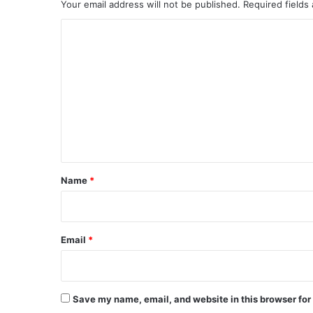
Your email address will not be published.
Required fields
C
o
m
m
e
n
t
*
Name
*
Email
*
Save my name, email, and website in this browser for