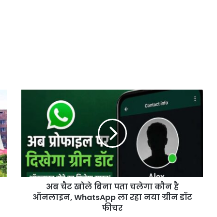
अब
चैट
खोले
बिना
पता
चलेगा
कौन
है
ऑनलाइन,
अब चैट खोले बिना पता चलेगा कौन है
WhatsApp
ला
ऑनलाइन, WhatsApp ला रहा नया ग्रीन डॉट
रहा
फीचर
नया