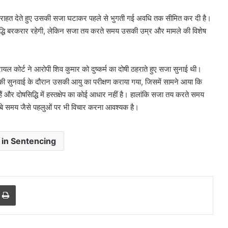
ो बड़ी राहत देते हुए उसकी सजा घटाकर पहले से भुगती गई अवधि तक सीमित कर दी है।
द्धि बरकरार रहेगी, लेकिन सजा तय करते समय उसकी उम्र और मामले की विशेष
10
साल
रायल कोर्ट ने आरोपी शिव कुमार को दुष्कर्म का दोषी ठहराते हुए सजा सुनाई थी।
पुरानी
ल की सुनवाई के दौरान उसकी आयु का परीक्षण कराया गया, जिसमें सामने आया कि
डीजल
 और दोषसिद्धि में हस्तक्षेप का कोई आधार नहीं है। हालांकि सजा तय करते समय
कार
बे समय जैसे पहलुओं पर भी विचार करना आवश्यक है।
को
PUC
ों मचा बवाल?
August 6, 2026
नहीं
ुंचा, जानें
10 साल पुरानी डीजल कार को PUC नहीं
मिला,
f in Sentencing
मिला, मालिक पहुंचा सुप्रीम कोर्ट
मालिक
पहुंचा
सुप्रीम
कोर्ट
r
a Email
Print