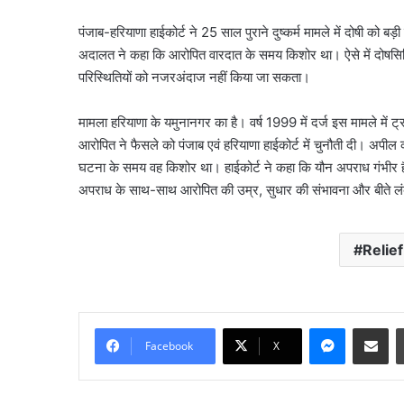
पंजाब-हरियाणा हाईकोर्ट ने 25 साल पुराने दुष्कर्म मामले में दोषी क
अदालत ने कहा कि आरोपित वारदात के समय किशोर था। ऐसे में दोषसि
परिस्थितियों को नजरअंदाज नहीं किया जा सकता।
सौरभ
दास
मामला हरियाणा के यमुनानगर का है। वर्ष 1999 में दर्ज इस मामले में ट्
के
आरोपित ने फैसले को पंजाब एवं हरियाणा हाईकोर्ट में चुनौती दी। अपी
बंगले
घटना के समय वह किशोर था। हाईकोर्ट ने कहा कि यौन अपराध गंभीर हैं
पर
अपराध के साथ-साथ आरोपित की उम्र, सुधार की संभावना और बीते लं
क्यों
August 6, 2026
मचा
सौरभ दास के बंगले पर क्य
बवाल?
मामला पुलिस से कोर्ट तक पह
मामला
Relie
पूरा विवाद
पुलिस
से
कोर्ट
तक
Messenge
Share vi
पहुंचा,
Facebook
X
जानें
पूरा
विवाद