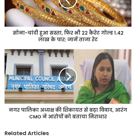
फिर
भी
22
कैरेट
गोल्ड
सोना-चांदी हुआ सस्ता, फिर भी 22 कैरेट गोल्ड 1.42
1.42
लाख
लाख के पार; जानें ताजा रेट
के
पार;
नगर
जानें
पालिका
ताजा
अध्यक्ष
रेट
की
शिकायत
से
बढ़ा
विवाद,
आरंग
नगर पालिका अध्यक्ष की शिकायत से बढ़ा विवाद, आरंग
CMO
ने
CMO ने आरोपों को बताया निराधार
आरोपों
को
Related Articles
बताया