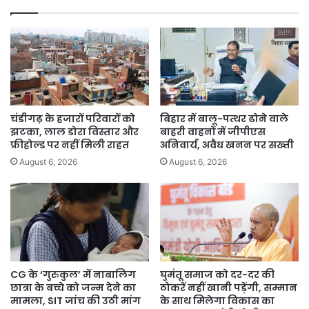
निराधार
चंडीगढ़ के हजारों परिवारों को
बिहार में बालू-पत्थर ढोने वाले
झटका, लाल डोरा विस्तार और
बाहरी वाहनों में जीपीएस
फ्रीहोल्ड पर नहीं मिली राहत
अनिवार्य, अवैध खनन पर सख्ती
August 6, 2026
August 6, 2026
CG के ‘गुरुकुल’ में नाबालिग
घुमंतू समाज को दर-दर की
छात्रा के बच्चे को जन्म देने का
ठोकरें नहीं खानी पड़ेंगी, सम्मान
मामला, SIT जांच की उठी मांग
के साथ मिलेगा विकास का