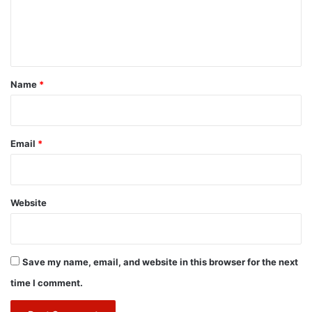
e
n
t
*
Name
*
Email
*
Website
Save my name, email, and website in this browser for the next
time I comment.