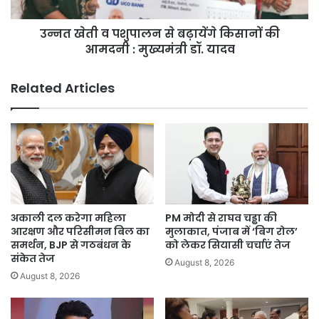
की
आमदनी
उन्नत खेती व पशुपालन से बढ़ायेंगे किसानों की
:
मुख्यमंत्री
आमदनी : मुख्यमंत्री डॉ. यादव
डॉ.
यादव
Related Articles
अकाली दल करेगा महिला
PM मोदी से राघव चड्ढा की
आरक्षण और परिसीमन बिल का
मुलाकात, पंजाब में ‘बिग रोल’
समर्थन, BJP से गठबंधन के
को लेकर सियासी चर्चाएं तेज
संकेत तेज
August 8, 2026
August 8, 2026