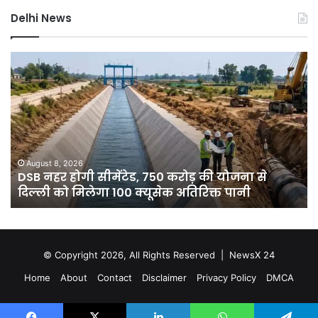
Delhi News
DSB
दिल
नहर
में
होगी
बार
सीमेंटेड,
ने
750
तोड
करोड़
15
की
सा
योजना
का
August 8, 2026
े
DSB नहर होगी सीमेंटेड, 750 करोड़ की योजना से
से
रिक
दिल्ली को मिलेगा 100 क्यूसेक अतिरिक्त पानी
दिल्ली
7
को
डिग
मिलेगा
गिर
100
पार
क्यूसेक
गुर
© Copyright 2026, All Rights Reserved |
NewsX 24
अतिरिक्त
में
Home
About
Contact
Disclaimer
Privacy Policy
DMCA
पानी
आ
रेड
अलर