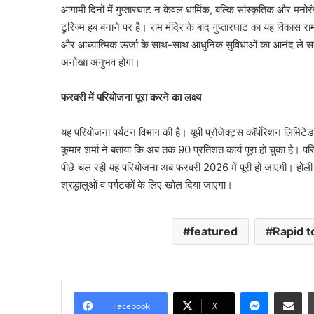
आगामी दिनों में गुप्तारघाट न केवल धार्मिक, बल्कि सांस्कृतिक और म
टूरिज्म हब बनाने पर है। राम मंदिर के बाद गुप्तारघाट का यह विकास र
और आध्यात्मिक ऊर्जा के साथ-साथ आधुनिक सुविधाओं का आनंद ले स
अनोखा अनुभव होगा।
फरवरी में परियोजना पूरा करने का लक्ष्य
यह परियोजना पर्यटन विभाग की है। यूपी प्रोजेक्ट्स कॉर्पोरेशन लिमि
कुमार शर्मा ने बताया कि अब तक 90 प्रतिशत कार्य पूरा हो चुका है। परियोज
पीछे चल रही यह परियोजना अब फरवरी 2026 में पूरी हो जाएगी। हो
श्रद्धालुओं व पर्यटकों के लिए खोल दिया जाएगा।
नमो
भारत
featured
Rapid 
का
नया
हाईस्पीड
रूट
August 8, 2026
Messenge
Share vi
तैयार,
नमो भारत का नया हाईस्पीड
Facebook
X
नोएडा-