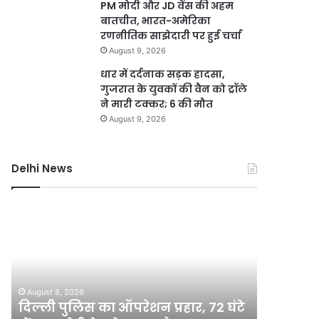
PM मोदी और JD वेंस की अहम
बातचीत, भारत-अमेरिका
रणनीतिक साझेदारी पर हुई चर्चा
August 9, 2026
धार में दर्दनाक सड़क हादसा,
गुजरात के युवकों की वैन को ट्रॉले
ने मारी टक्कर; 6 की मौत
August 9, 2026
Delhi News
दिल्ली
DSB
पुलिस
नहर
का
होगी
ऑपरेशन
सीमेंटेड,
प्रहार,
750
72
करोड़
August 8, 2026
August 8, 2
घंटे
की
दिल्ली पुलिस का ऑपरेशन प्रहार, 72 घंटे
DSB नहर 
में
योजना