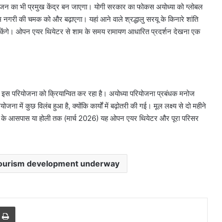
नोरंजन का भी प्रमुख केंद्र बन जाएगा। योगी सरकार का फोकस अयोध्या को ग्लोबल
ाम नगरी की चमक को और बढ़ाएगा। यहां आने वाले श्रद्धालु सरयू के किनारे शांति
केंगे। ओपन एयर थियेटर से शाम के समय रामायण आधारित प्रदर्शन देखना एक
टेड इस परियोजना को क्रियान्वित कर रहा है। अयोध्या परियोजना प्रबंधक मनोज
ना में कुछ विलंब हुआ है, क्योंकि कार्यों में बढ़ोतरी की गई। मूल लक्ष्य से दो महीने
ली के आसपास या होली तक (मार्च 2026) यह ओपन एयर थियेटर और पूरा परिसर
दिल्ली
में
tourism development underway
स्पिरिचुअल
टूरिज्म
को
बढ़ावा,
r
a Email
Print
चार
 रूट तैयार,
August 9, 2026
सर्किट