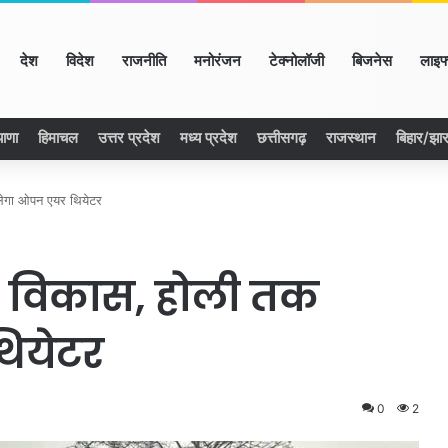
ome
देश
विदेश
राजनीति
मनोरंजन
टेक्नोलॉजी
बिजनेस
लाइफ
याणा
हिमाचल
उत्तर प्रदेश
मध्य प्रदेश
छत्तीसगढ़
राजस्थान
बिहार/झा
िलेगा ओपन एयर थियेटर
टन विकास, होली तक
ियेटर
0
2