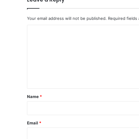
Your email address will not be published.
Required fields
C
o
m
m
e
n
t
*
Name
*
Email
*