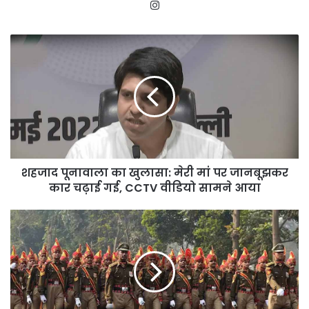
Instagram
शहजाद
पूनावाला
का
खुलासा:
मेरी
मां
पर
जानबूझकर
कार
शहजाद पूनावाला का खुलासा: मेरी मां पर जानबूझकर
चढ़ाई
गई,
कार चढ़ाई गई, CCTV वीडियो सामने आया
CCTV
वीडियो
उत्तर
सामने
प्रदेश
आया
पुलिस
सिपाही
भर्ती
परीक्षा
की