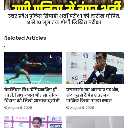
तारीख
घोषित,
उत्तर प्रदेश पुलिस सिपाही भर्ती परीक्षा की तारीख घोषित,
8
से
8 से 10 जून तक होगी लिखित परीक्षा
10
जून
Related Articles
तक
होगी
लिखित
परीक्षा
बैडमिंटन विश्व चैंपियनशिप ड्रॉ
प्रगनानंद का शानदार प्रदर्शन,
जारी, सिंधू-लक्ष्य और सात्विक-
सेंट लुइस रैपिड शतरंज में
चिराग को मिली आसान चुनौती
हासिल किया पहला स्थान
August 6, 2026
August 6, 2026