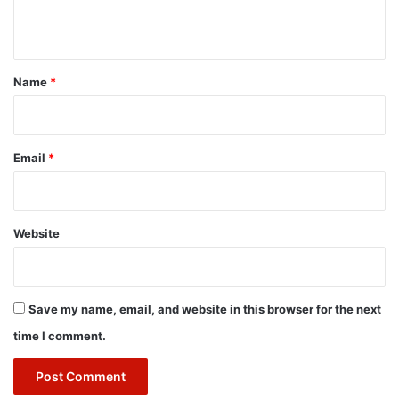
n
t
*
Name
*
Email
*
Website
Save my name, email, and website in this browser for the next
time I comment.