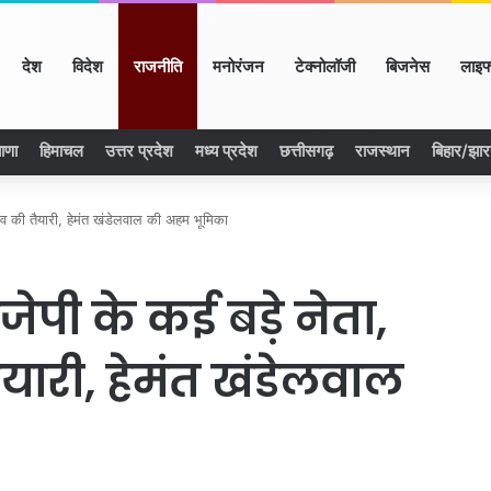
ome
देश
विदेश
राजनीति
मनोरंजन
टेक्नोलॉजी
बिजनेस
लाइफ
ाणा
हिमाचल
उत्तर प्रदेश
मध्य प्रदेश
छत्तीसगढ़
राजस्थान
बिहार/झा
 बदलाव की तैयारी, हेमंत खंडेलवाल की अहम भूमिका
जेपी के कई बड़े नेता,
तैयारी, हेमंत खंडेलवाल