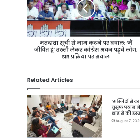
नाम
कटने
पर
बवाल:
‘मैं
जीवित
मतदाता सूची से नाम कटने पर बवाल: ‘मैं
हूं’
तख्ती
जीवित हूं’ तख्ती लेकर कांग्रेस भवन पहुंचे लोग,
लेकर
SIR प्रक्रिया पर सवाल
कांग्रेस
भवन
पहुंचे
Related Articles
लोग,
SIR
प्रक्रिया
‘मस्जिदों से ल
पर
युसूफ पठान न
सवाल
शाह से की हस्त
August 7, 202