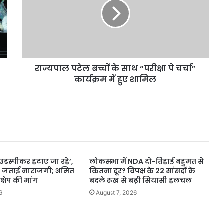
के
साथ
“परीक्षा
पे
चर्चा”
कार्यक्रम
राज्यपाल पटेल बच्चों के साथ “परीक्षा पे चर्चा”
में
हुए
कार्यक्रम में हुए शामिल
शामिल
ाउडस्पीकर हटाए जा रहे’,
लोकसभा में NDA दो-तिहाई बहुमत से
े जताई नाराजगी; अमित
कितना दूर? विपक्ष के 22 सांसदों के
क्षेप की मांग
बदले रुख से बढ़ी सियासी हलचल
6
August 7, 2026