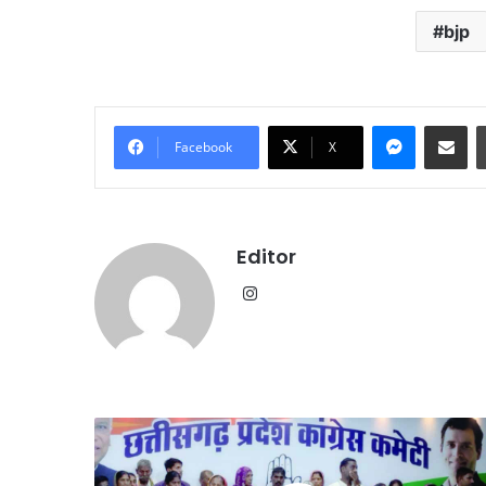
जलभराव के बीच जारी हुई व
के
bjp
एडवाइजरी
बीच
जारी
हुई
वर्क
Messenge
Share vi
फ्रॉम
Facebook
X
होम
एडवाइजरी
Editor
Instagram
मतदाता
सूची
से