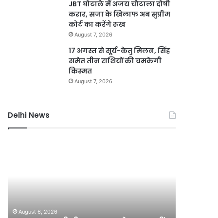
JBT घोटाले में अजय चौटाला दोषी
करार, सजा के खिलाफ अब सुप्रीम
कोर्ट का करेंगे रुख
August 7, 2026
17 अगस्त से सूर्य-केतु मिलन, सिंह
समेत तीन राशियों की चमकेगी
किस्मत
August 7, 2026
Delhi News
10
दिल्ली
साल
हाई
पुरानी
कोर्ट
डीजल
ने
कार
थानों
को
में
PUC
महिला
ा
August 6, 2026
August 6, 2
नहीं
सुविधाओं