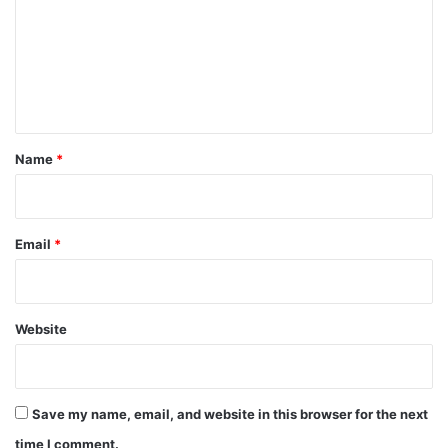
m
m
e
n
t
*
Name
*
Email
*
Website
Save my name, email, and website in this browser for the next
time I comment.