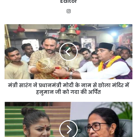
Editor
Instagram
मंत्री
सारंग
ने
प्रधानमंत्री
मोदी
के
नाम
से
छोला
मंत्री सारंग ने प्रधानमंत्री मोदी के नाम से छोला मंदिर में
मंदिर
में
हनुमान जी को गदा की अर्पित
हनुमान
जी
TMC
को
में
गदा
बढ़ी
की
हलचल!
अर्पित
बागी
सांसदों