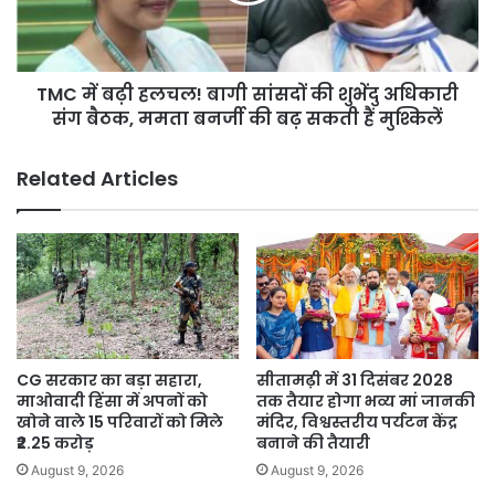
की
शुभेंदु
अधिकारी
TMC में बढ़ी हलचल! बागी सांसदों की शुभेंदु अधिकारी
संग
बैठक,
संग बैठक, ममता बनर्जी की बढ़ सकती हैं मुश्किलें
ममता
बनर्जी
Related Articles
की
बढ़
सकती
हैं
मुश्किलें
CG सरकार का बड़ा सहारा,
सीतामढ़ी में 31 दिसंबर 2028
माओवादी हिंसा में अपनों को
तक तैयार होगा भव्य मां जानकी
खोने वाले 15 परिवारों को मिले
मंदिर, विश्वस्तरीय पर्यटन केंद्र
₹2.25 करोड़
बनाने की तैयारी
August 9, 2026
August 9, 2026