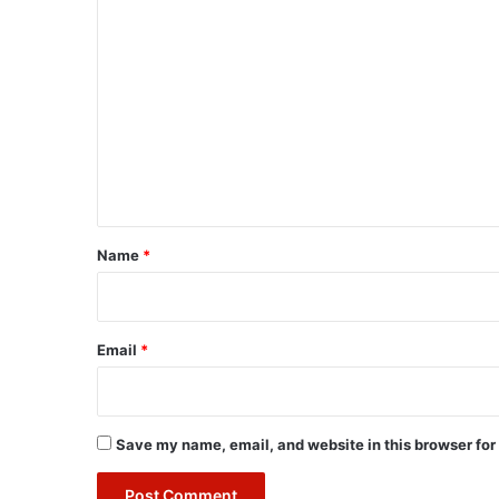
C
o
m
m
e
n
t
*
Name
*
Email
*
Save my name, email, and website in this browser for