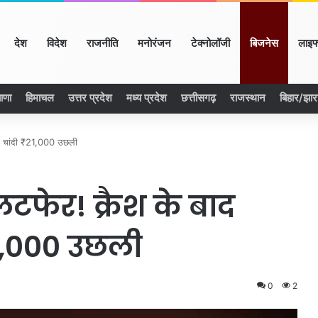
ome
देश
विदेश
राजनीति
मनोरंजन
टेक्नोलॉजी
बिजनेस
लाइफ
ाणा
हिमाचल
उत्तर प्रदेश
मध्य प्रदेश
छत्तीसगढ़
राजस्थान
बिहार/झा
जी, चांदी ₹21,000 उछली
उलटफेर! क्रैश के बाद
₹21,000 उछली
0
2