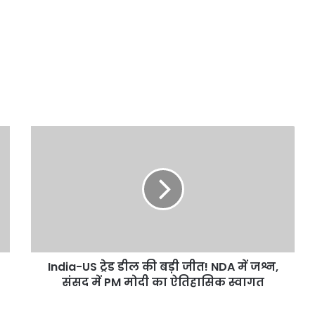
वालों
मले की थी
बेचने वालों पर होगी कार्रवाई, हाईकोर्ट
पर
सख्त
होगी
कार्रवाई,
हाईकोर्ट
सख्त
India-
US
ट्रेड
डील
की
बड़ी
जीत!
NDA
में
India-US ट्रेड डील की बड़ी जीत! NDA में जश्न,
जश्न,
संसद
संसद में PM मोदी का ऐतिहासिक स्वागत
में
PM