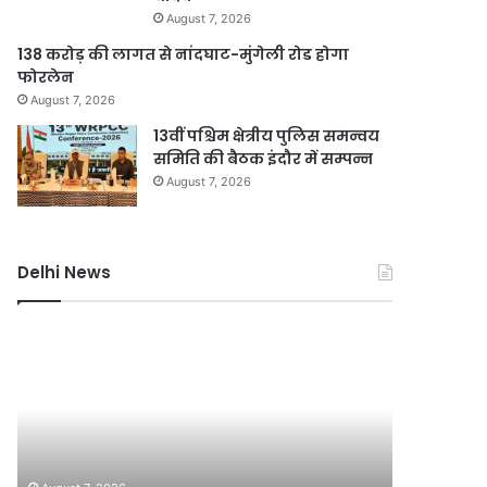
August 7, 2026
138 करोड़ की लागत से नांदघाट-मुंगेली रोड होगा
फोरलेन
August 7, 2026
13वीं पश्चिम क्षेत्रीय पुलिस समन्वय
समिति की बैठक इंदौर में सम्पन्न
August 7, 2026
Delhi News
दिल्ली
जली
में
नकदी
24
मामले
घंटे
में
बिजली
यशवंत
आपूर्ति
वर्मा
August 7, 2
के
पर
जली नकदी