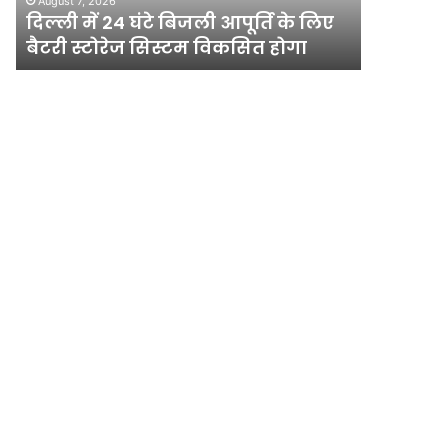
August 7, 2026
लिए
एसआईटी
दिल्ली में 24 घंटे बिजली आपूर्ति के लिए
एसआईटी ज
बैटरी
जांच
बैटरी स्टोरेज सिस्टम विकसित होगा
खारिज क
स्टोरेज
याचिका
सिस्टम
सुप्रीम
विकसित
कोर्ट
होगा
ने
खारिज
की