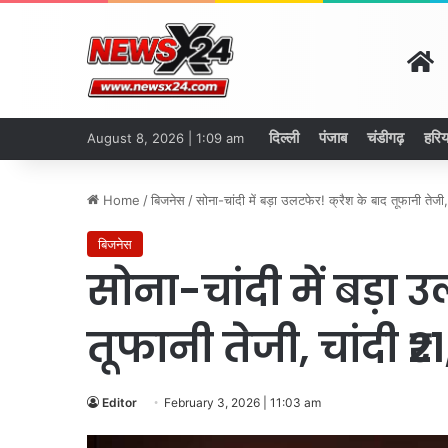
H
दिल्ली
पंजाब
चंडीगढ़
हरिय
August 8, 2026 | 1:09 am
Home
/
बिजनेस
/
सोना-चांदी में बड़ा उलटफेर! क्रैश के बाद तूफानी ते
बिजनेस
सोना-चांदी में बड़ा 
तूफानी तेजी, चांदी 
Editor
February 3, 2026 | 11:03 am