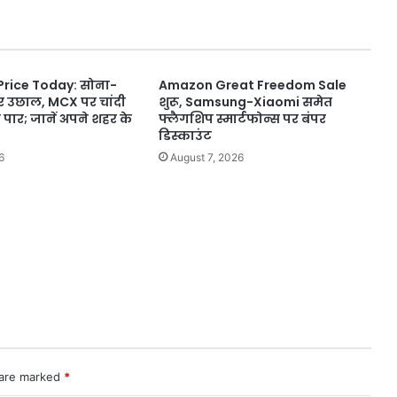
मोदी
का
ऐतिहासिक
स्वागत
Price Today: सोना-
Amazon Great Freedom Sale
दार उछाल, MCX पर चांदी
शुरू, Samsung-Xiaomi समेत
पार; जानें अपने शहर के
फ्लैगशिप स्मार्टफोन्स पर बंपर
डिस्काउंट
6
August 7, 2026
 are marked
*