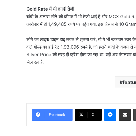
Gold Rate में भी तगड़ी तेजी
चांदी के अलावा सोने की कीमत में भी तेजी आई है और MCX Gold Ra
कारोबार में ही 1,49,485 रुपये पर पहुंच गया. इस हिसाब से 10 
सोने का लाइफ टाइम हाई लेवल से तुलना करें, तो ये भी उच्चतम स्तर क
वाले गोल्ड का हाई रेट 1,93,096 रुपये है, जो इसने चांदी के कदम 
Silver Price की तरह ही क्रैश होता जा रहा था. वहीं अब मंगलवार 
मिल रहा है.
featu
जंतर-
मंतर
प्रदर्शन
Messenge
Share vi
पर
Facebook
X
बड़े
August 7, 2026
आतंकी
जंतर-मंतर प्रदर्शन पर बड़े
साजिश
साजिश का खुलासा, पाकिस्त