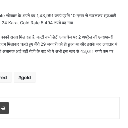
te सोमवार के अपने बंद 1,43,991 रुपये प्रति 10 ग्राम से उछलकर शुरुआती
Gram 24 Karat Gold Rate 5,494 रुपये बढ़ गया.
े काफी सस्ता मिल रहा है. मल्टी कमोडिटी एक्सचेंज पर 2 अप्रैल की एक्सपायरी
से कदम मिलाकर चलते हुए बीते 29 जनवरी को ही छुआ था और इसके बाद लगातार ये
को अचानक आई बड़ी तेजी के बाद भी ये अभी इस स्तर से 43,611 रुपये कम पर
red
gold
करोल
बाग
में
r
a Email
Print
नकली
लग्जरी
सामान
 आतंकी
August 7, 2026
बेचने
ान से हो रहा
करोल बाग में नकली लग्जरी सामान