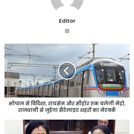
Editor
Instagram
भोपाल
से
विदिशा,
रायसेन
और
सीहोर
तक
चलेगी
मेट्रो,
भोपाल से विदिशा, रायसेन और सीहोर तक चलेगी मेट्रो,
राजधानी
से
राजधानी से जुड़ेगा सैटेलाइट शहरों का नेटवर्क
जुड़ेगा
सैटेलाइट
महिलाओं
शहरों
को