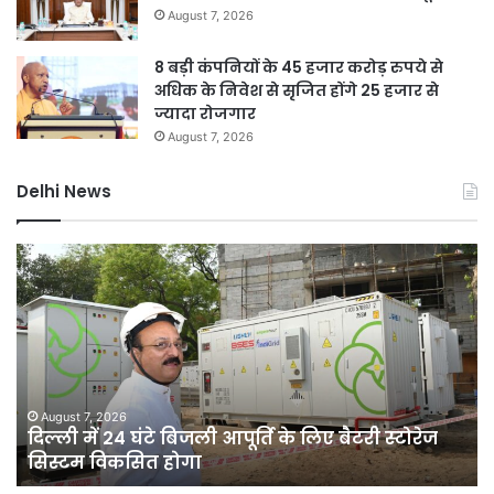
August 7, 2026
8 बड़ी कंपनियों के 45 हजार करोड़ रुपये से
अधिक के निवेश से सृजित होंगे 25 हजार से
ज्यादा रोजगार
August 7, 2026
Delhi News
दिल्ली
जल
में
नक
24
माम
घंटे
में
बिजली
यश
आपूर्ति
वर्मा
के
पर
लिए
एस
August 7, 2026
दिल्ली में 24 घंटे बिजली आपूर्ति के लिए बैटरी स्टोरेज
बैटरी
जां
सिस्टम विकसित होगा
स्टोरेज
या
सिस्टम
सुप