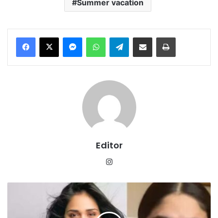
Summer vacation
Messenger
WhatsApp
Telegram
Share via Email
Print
Editor
Instagram
‘ट्विशा
को
धीरे-
धीरे