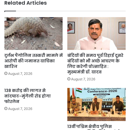
Related Articles
हिरासत
में
दुर्लभ पैंगोलिन तस्करी मामले में
बंदियों की समय पूर्व रिहाई दूसरे
आरोपी की जमानत याचिका
बंदियों को भी अच्छे आचरण के
खारिज
लिए करेगी प्रोत्साहित :
मुख्यमंत्री डॉ. यादव
August 7, 2026
August 7, 2026
138 करोड़ की लागत से
नांदघाट-मुंगेली रोड होगा
फोरलेन
August 7, 2026
13वीं पश्चिम क्षेत्रीय पुलिस