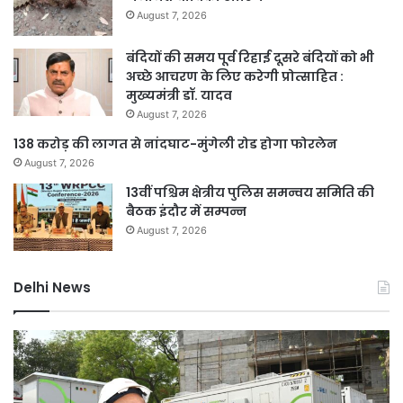
August 7, 2026
बंदियों की समय पूर्व रिहाई दूसरे बंदियों को भी
अच्छे आचरण के लिए करेगी प्रोत्साहित :
मुख्यमंत्री डॉ. यादव
August 7, 2026
138 करोड़ की लागत से नांदघाट-मुंगेली रोड होगा फोरलेन
August 7, 2026
13वीं पश्चिम क्षेत्रीय पुलिस समन्वय समिति की
बैठक इंदौर में सम्पन्न
August 7, 2026
Delhi News
दिल्ली
जल
में
नक
24
माम
घंटे
में