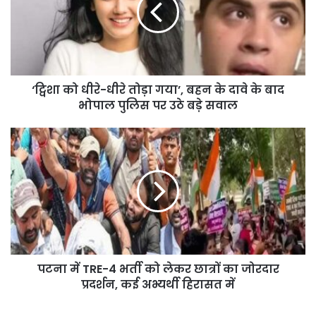
तोड़ा
गया’,
बहन
के
दावे
‘ट्विशा को धीरे-धीरे तोड़ा गया’, बहन के दावे के बाद
के
बाद
भोपाल पुलिस पर उठे बड़े सवाल
भोपाल
पुलिस
पटना
पर
में
उठे
TRE-
बड़े
4
सवाल
भर्ती
को
लेकर
छात्रों
का
पटना में TRE-4 भर्ती को लेकर छात्रों का जोरदार
जोरदार
प्रदर्शन,
प्रदर्शन, कई अभ्यर्थी हिरासत में
कई
अभ्यर्थी