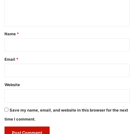
e
n
t
*
Name
*
Email
*
Website
Save my name, email, and website in this browser for the next
time I comment.