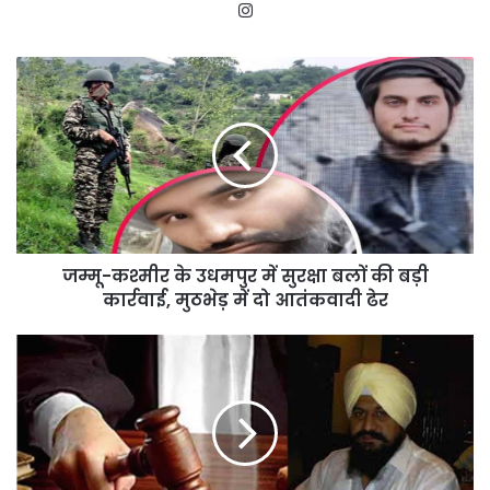
Instagram
जम्मू-
कश्मीर
के
उधमपुर
में
सुरक्षा
बलों
की
बड़ी
जम्मू-कश्मीर के उधमपुर में सुरक्षा बलों की बड़ी
कार्रवाई,
मुठभेड़
कार्रवाई, मुठभेड़ में दो आतंकवादी ढेर
में
दो
पूर्व
आतंकवादी
मंत्री
ढेर
मनजीत
मन्ना
भगौड़ा
घोषित,
मारपीट