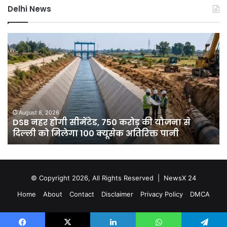
Delhi News
DSB
दिल
नहर
में
होगी
बार
सीमेंटेड,
ने
750
तोड
करोड़
15
की
सा
योजना
का
August 8, 2026
े
DSB नहर होगी सीमेंटेड, 750 करोड़ की योजना से
से
रिक
दिल्ली को मिलेगा 100 क्यूसेक अतिरिक्त पानी
दिल्ली
7
को
डिग
मिलेगा
गिर
100
पार
क्यूसेक
गुर
© Copyright 2026, All Rights Reserved |
NewsX 24
अतिरिक्त
में
Home
About
Contact
Disclaimer
Privacy Policy
DMCA
पानी
आ
रेड
अलर