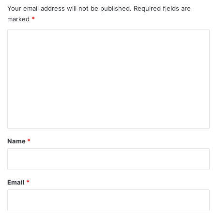
Your email address will not be published.
Required fields are
marked
*
C
o
m
m
e
n
t
*
Name
*
Email
*