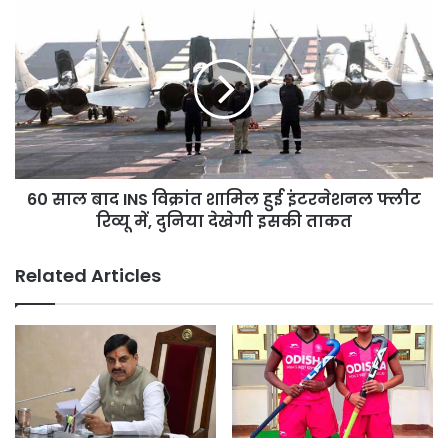
दवा
60
साल
बाद
INS
विक्रांत
शामिल
हुई
इंटरनेशनल
फ्लीट
60 साल बाद INS विक्रांत शामिल हुई इंटरनेशनल फ्लीट
रिव्यू
में,
रिव्यू में, दुनिया देखेगी इसकी ताकत
दुनिया
देखेगी
Related Articles
इसकी
ताकत