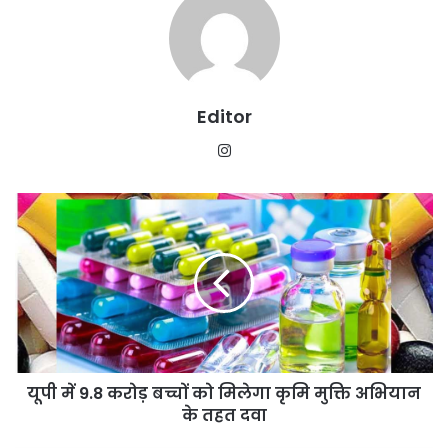
Editor
Instagram
यूपी
में
9.8
करोड़
बच्चों
को
मिलेगा
कृमि
मुक्ति
यूपी में 9.8 करोड़ बच्चों को मिलेगा कृमि मुक्ति अभियान
अभियान
के
के तहत दवा
तहत