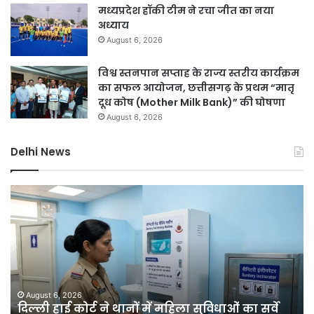
मध्यप्रदेश हॉकी टीम ने रचा जीत का नया
अध्याय
August 6, 2026
विश्व स्तनपान सप्ताह के राज्य स्तरीय कार्यक्रम
का सफल आयोजन, छत्तीसगढ़ के प्रथम “मातृ
दूध कोष (Mother Milk Bank)” की घोषणा
August 6, 2026
Delhi News
दिल्ली
दिल
हाई
रि
कोर्ट
को
ने
हरा
थानों
भर
में
बना
महिला
की
सुविधाओं
मेग
August 6, 2026
क
दिल्ली हाई कोर्ट ने थानों में महिला सुविधाओं का सर्वे
का
यो