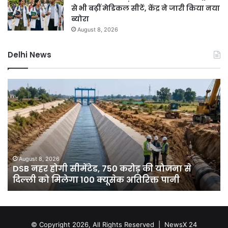
से भी बढ़ीं मेडिकल सीटें, केंद्र ने जारी किया नया
ब्योरा
August 8, 2026
Delhi News
दिल्ली
में
बारिश
ने
तोड़ा
15
साल
का
August 8, 2026
ोड़ की योजना से
दिल्ली में बारिश ने तोड़ा 15 साल का रिक
रिकॉर्ड,
तिरिक्त पानी
गिरा पारा; गुरुग्राम में आज रेड अलर्ट
7
डिग्री
गिरा
पारा;
गुरुग्राम
© Copyright 2026, All Rights Reserved |
NewsX 24