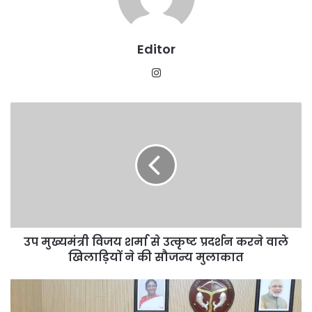
Editor
Instagram
उप
मुख्यमंत्री
विजय
शर्मा
से
उत्कृष्ट
प्रदर्शन
करने
वाले
उप मुख्यमंत्री विजय शर्मा से उत्कृष्ट प्रदर्शन करने वाले
खिलाड़ियों
ने
खिलाड़ियों ने की सौजन्य मुलाकात
की
सौजन्य
सिंगापुर
मुलाकात
की