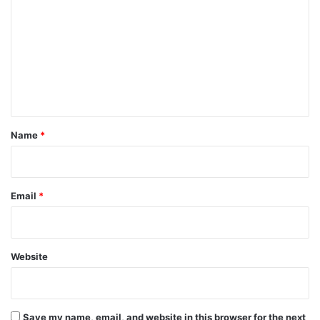
o
m
m
e
n
t
*
Name
*
Email
*
Website
Save my name, email, and website in this browser for the next