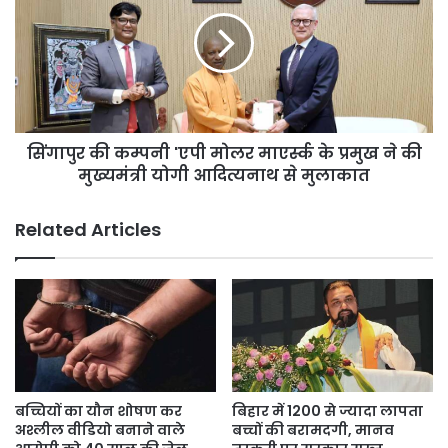
कम्पनी
'एपी
मोलर
माएर्स्क
के
प्रमुख
ने
सिंगापुर की कम्पनी 'एपी मोलर माएर्स्क के प्रमुख ने की
की
मुख्यमंत्री
मुख्यमंत्री योगी आदित्यनाथ से मुलाकात
योगी
आदित्यनाथ
Related Articles
से
मुलाकात
बच्चियों का यौन शोषण कर
बिहार में 1200 से ज्यादा लापता
अश्लील वीडियो बनाने वाले
बच्चों की बरामदगी, मानव