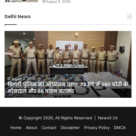
August 9, 2026
Delhi News
दिल्ली
D
पुलिस
नह
का
होग
ऑपरेशन
सीम
प्रहार,
75
72
कर
घंटे
की
में
यो
August 8, 2026
दिल्ली पुलिस का ऑपरेशन प्रहार, 72 घंटे में 390 चोरी के
390
से
मोबाइल और 66 वाहन बरामद
चोरी
दिल
के
को
मोबाइल
मिल
और
10
66
क्य
© Copyright 2026, All Rights Reserved |
NewsX 24
वाहन
अति
Home
About
Contact
Disclaimer
Privacy Policy
DMCA
बरामद
पान