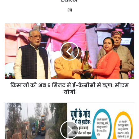
Instagram
किसानों
को
अब
5
मिनट
में
ई-
केसीसी
से
किसानों को अब 5 मिनट में ई-केसीसी से ऋण: सीएम
ऋण:
सीएम
योगी
योगी
यूपी
के
गांव
हो
रहे
हाईटेक,