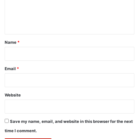
m
e
n
t
*
Name
*
Email
*
Website
Save my name, email, and website in this browser for the next
time I comment.