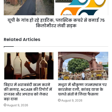
प्लास्टिक
कचरे
से
यूपी के गांव हो रहे हाईटेक, प्लास्टिक कचरे से बनाई 75
बनाई
75
किलोमीटर लंबी सड़क
किलोमीटर
लंबी
Related Articles
सड़क
बिहार में शराबबंदी खत्म करने
मथुरा में श्रीकृष्ण जन्मस्थान पर
की सलाह, NCAER की रिपोर्ट में
कारसेवा टली, कांवड़ यात्रा के
राजस्व और अपराध को लेकर
चलते संतों ने लिया फैसला
बड़ा दावा
August 9, 2026
August 9, 2026