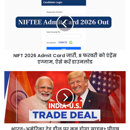
NIFT
2026
Admit
Card
जारी,
8
फरवरी
को
एंट्रेंस
NIFT 2026 Admit Card जारी, 8 फरवरी को एंट्रेंस
एग्जाम,
ऐसे
एग्जाम, ऐसे करें डाउनलोड
करें
डाउनलोड
भारत-
अमेरिका
ट्रेड
डील
पर
कब
होगा
साइन?
पीयूष
भारत-अमेरिका ट्रेड डील पर कब होगा साइन? पीयूष
गोयल