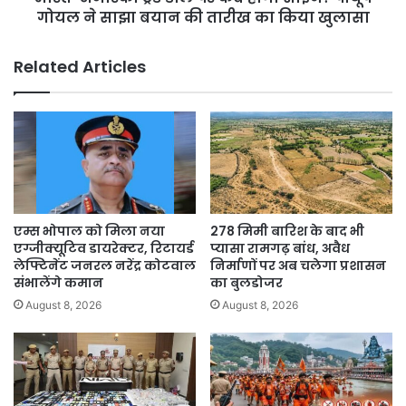
ने
गोयल ने साझा बयान की तारीख का किया खुलासा
साझा
बयान
Related Articles
की
तारीख
का
किया
खुलासा
एम्स भोपाल को मिला नया
278 मिमी बारिश के बाद भी
एग्जीक्यूटिव डायरेक्टर, रिटायर्ड
प्यासा रामगढ़ बांध, अवैध
लेफ्टिनेंट जनरल नरेंद्र कोटवाल
निर्माणों पर अब चलेगा प्रशासन
संभालेंगे कमान
का बुलडोजर
August 8, 2026
August 8, 2026