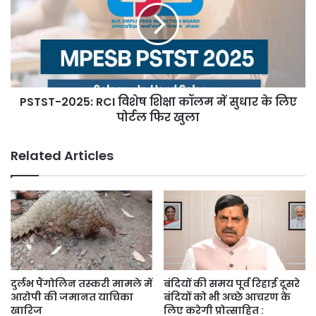
विशेष
शिक्षा
कॉलम
में
सुधार
के
PSTST-2025: RCI विशेष शिक्षा कॉलम में सुधार के लिए
लिए
पोर्टल
पोर्टल फिर खुला
फिर
खुला
Related Articles
दुर्लभ पैंगोलिन तस्करी मामले में
बंदियों की समय पूर्व रिहाई दूसरे
आरोपी की जमानत याचिका
बंदियों को भी अच्छे आचरण के
खारिज
लिए करेगी प्रोत्साहित :