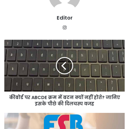
Editor
Instagram
कीबोर्ड
पर
ABCDE
क्रम
में
बटन
क्यों
नहीं
होते?
कीबोर्ड पर ABCDE क्रम में बटन क्यों नहीं होते? जानिए
जानिए
इसके
इसके पीछे की दिलचस्प वजह
पीछे
की
PSTST-
दिलचस्प
2025:
वजह
RCI