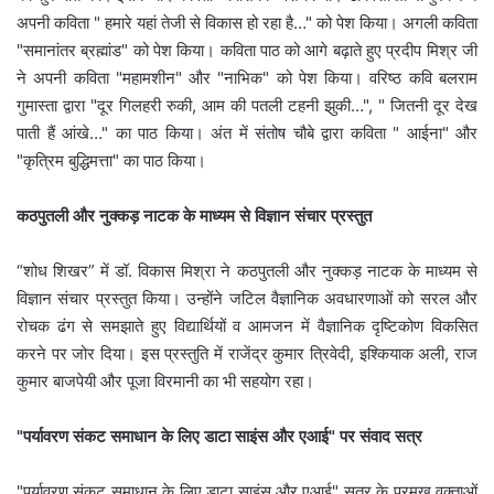
अपनी कविता " हमारे यहां तेजी से विकास हो रहा है…" को पेश किया। अगली कविता
"समानांतर ब्रह्मांड" को पेश किया। कविता पाठ को आगे बढ़ाते हुए प्रदीप मिश्र जी
ने अपनी कविता "महामशीन" और "नाभिक" को पेश किया। वरिष्ठ कवि बलराम
गुमास्ता द्वारा "दूर गिलहरी रुकी, आम की पतली टहनी झुकी…", " जितनी दूर देख
पाती हैं आंखे…" का पाठ किया। अंत में संतोष चौबे द्वारा कविता " आईना" और
"कृत्रिम बुद्धिमत्ता" का पाठ किया।
कठपुतली और नुक्कड़ नाटक के माध्यम से विज्ञान संचार प्रस्तुत
“शोध शिखर” में डॉ. विकास मिश्रा ने कठपुतली और नुक्कड़ नाटक के माध्यम से
विज्ञान संचार प्रस्तुत किया। उन्होंने जटिल वैज्ञानिक अवधारणाओं को सरल और
रोचक ढंग से समझाते हुए विद्यार्थियों व आमजन में वैज्ञानिक दृष्टिकोण विकसित
करने पर जोर दिया। इस प्रस्तुति में राजेंद्र कुमार त्रिवेदी, इश्कियाक अली, राज
कुमार बाजपेयी और पूजा विरमानी का भी सहयोग रहा।
"पर्यावरण संकट समाधान के लिए डाटा साइंस और एआई" पर संवाद सत्र
"पर्यावरण संकट समाधान के लिए डाटा साइंस और एआई" सत्र के प्रमुख वक्ताओं