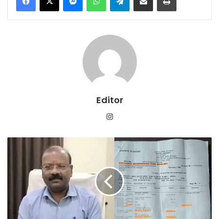
Editor
Instagram
बैंक
कर्मचारी
ने
सरकारी
खजाने
में
लगाई
सेंध,