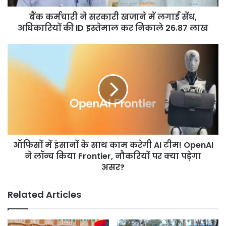
अधिकारियों
बैंक कर्मचारी ने सरकारी खजाने में लगाई सेंध,
की
ID
अधिकारियों की ID इस्तेमाल कर निकाले 26.87 लाख
इस्तेमाल
कर
ऑफिसों
निकाले
में
26.87
इंसानों
लाख
के
साथ
काम
करेगी
AI
टीम!
ऑफिसों में इंसानों के साथ काम करेगी AI टीम! OpenAI
OpenAI
ने
ने लॉन्च किया Frontier, नौकरियों पर क्या पड़ेगा
लॉन्च
असर?
किया
Frontier,
Related Articles
नौकरियों
पर
क्या