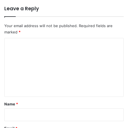
Leave a Reply
Your email address will not be published.
Required fields are
marked
*
C
o
m
m
e
n
t
*
Name
*