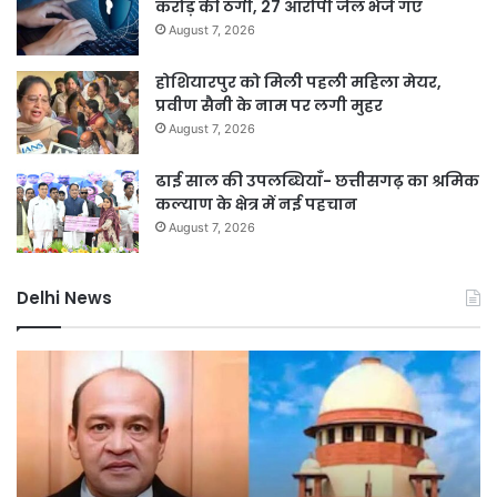
करोड़ की ठगी, 27 आरोपी जेल भेजे गए
August 7, 2026
होशियारपुर को मिली पहली महिला मेयर,
प्रवीण सैनी के नाम पर लगी मुहर
August 7, 2026
ढाई साल की उपलब्धियाँ- छत्तीसगढ़ का श्रमिक
कल्याण के क्षेत्र में नई पहचान
August 7, 2026
Delhi News
जली
दिल
नकदी
रि
मामले
संर
में
हेतु
यशवंत
चा
वर्मा
वर्ष