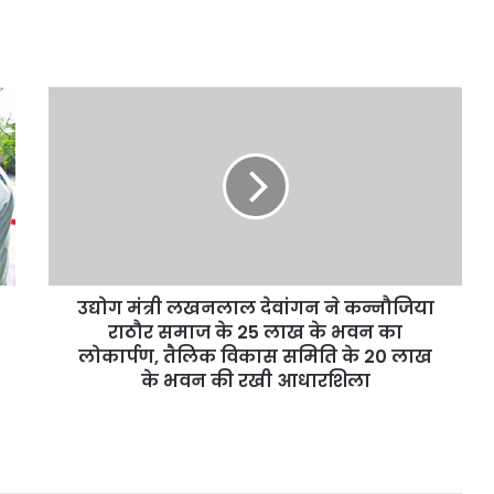
August 6, 2026
बिगड़े,
को हरा-भरा बनाने की मेगा
गुरुग्राम में भारी बारिश से
जलभराव
ाल में लगेंगे एक करोड़ से
जलभराव के बीच जारी हुई व
के
एडवाइजरी
बीच
उद्योग
जारी
मंत्री
हुई
लखनलाल
वर्क
देवांगन
फ्रॉम
ने
होम
कन्नौजिया
एडवाइजरी
राठौर
समाज
के
उद्योग मंत्री लखनलाल देवांगन ने कन्नौजिया
25
लाख
राठौर समाज के 25 लाख के भवन का
के
लोकार्पण, तैलिक विकास समिति के 20 लाख
भवन
के भवन की रखी आधारशिला
का
लोकार्पण,
तैलिक
विकास
समिति