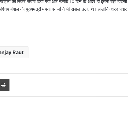
की फाइलों को लेकर जवाब दिया गया और उसके 10 दिन के अंदर ही इतना बड़ा हादसा
पश्चिम बंगाल की मुख्यमंत्री ममता बनर्जी ने भी सवाल उठाए थे। हालांकि शरद पवार
anjay Raut
r
a Email
Print
गुरुग्राम
में
भारी
बारिश
से
हालात