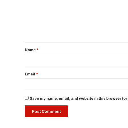
m
m
e
n
t
*
Name
*
Email
*
Save my name, email, and website in this browser for