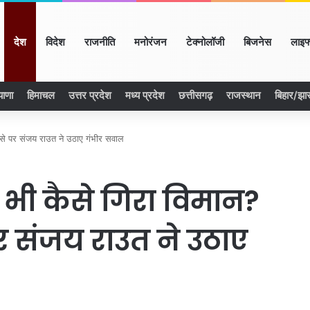
ome
देश
विदेश
राजनीति
मनोरंजन
टेक्नोलॉजी
बिजनेस
लाइफ
याणा
हिमाचल
उत्तर प्रदेश
मध्य प्रदेश
छत्तीसगढ़
राजस्थान
बिहार/झा
से पर संजय राउत ने उठाए गंभीर सवाल
भी कैसे गिरा विमान?
 संजय राउत ने उठाए