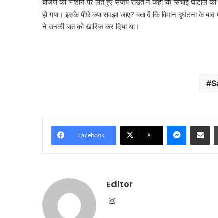
बीजेपी को निशाने पर लेते हुए संजय राउत ने कहा कि सिंचाई घोटाले 
हो गया। इसके पीछे क्या समझा जाए? बता दें कि विमान दुर्घटना के बाद 
ने उनकी बात को खारिज कर दिया था।
S
Messenge
Share vi
Facebook
X
्ली
दिल्ली
रिज
Editor
इनीज
को
झे
हरा-
Instagram
भरा
र,
बनाने