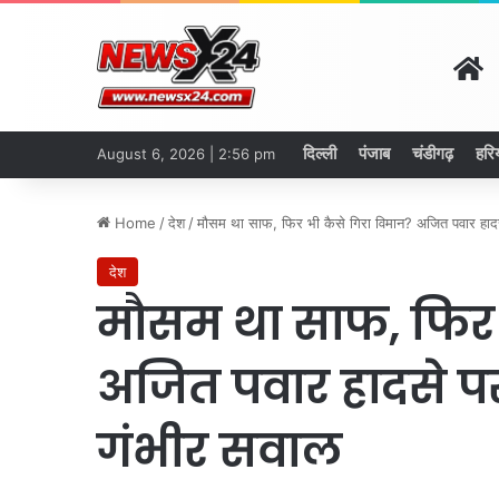
H
दिल्ली
पंजाब
चंडीगढ़
हरि
August 6, 2026 | 2:56 pm
Home
/
देश
/
मौसम था साफ, फिर भी कैसे गिरा विमान? अजित पवार हाद
देश
मौसम था साफ, फिर 
अजित पवार हादसे पर
गंभीर सवाल