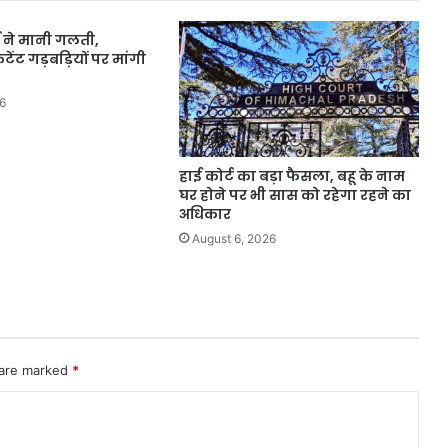
के
ग ने मानी गलती,
20
ेंट गड़बड़ियों पर मांगी
लाख
के
भवन
6
की
रखी
आधारशिला
हाई कोर्ट का बड़ा फैसला, बहू के नाम
घर होने पर भी सास को रहेगा रहने का
अधिकार
August 6, 2026
 are marked
*