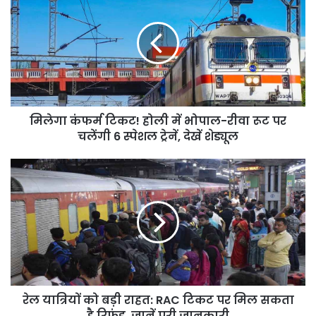
कंफर्म
टिकट!
होली
में
भोपाल-
रीवा
रूट
पर
मिलेगा कंफर्म टिकट! होली में भोपाल-रीवा रूट पर
चलेंगी
6
चलेंगी 6 स्पेशल ट्रेनें, देखें शेड्यूल
स्पेशल
ट्रेनें,
रेल
देखें
यात्रियों
शेड्यूल
को
बड़ी
राहत:
RAC
टिकट
पर
मिल
रेल यात्रियों को बड़ी राहत: RAC टिकट पर मिल सकता
सकता
है
है रिफंड, जानें पूरी जानकारी