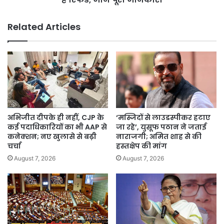
रिफंड,
जानें
Related Articles
पूरी
जानकारी
अभिजीत दीपके ही नहीं, CJP के
‘मस्जिदों से लाउडस्पीकर हटाए
कई पदाधिकारियों का भी AAP से
जा रहे’, युसूफ पठान ने जताई
कनेक्शन; नए खुलासे से बढ़ी
नाराजगी; अमित शाह से की
चर्चा
हस्तक्षेप की मांग
August 7, 2026
August 7, 2026