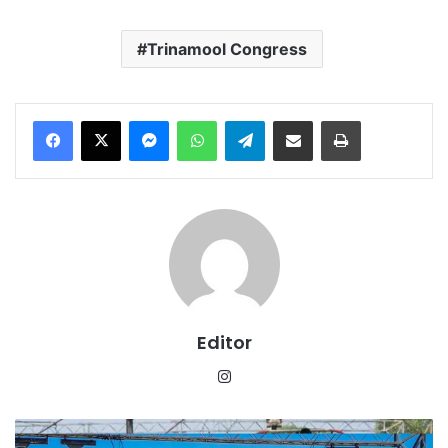
Trinamool Congress
Messenger
WhatsApp
Telegram
Share via Email
Print
Editor
Instagram
मिलेगा