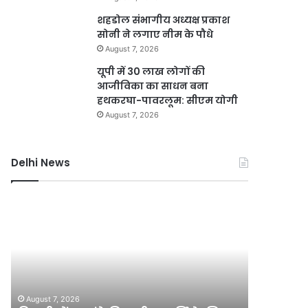
शहडोल संभागीय अध्यक्ष प्रकाश
सोनी ने लगाए नीम के पौधे
August 7, 2026
यूपी में 30 लाख लोगों की
आजीविका का साधन बना
हथकरघा-पावरलूम: सीएम योगी
August 7, 2026
Delhi News
जली
नकदी
मामले
में
यशवंत
वर्मा
August 7, 2026
पर
जली नकदी मामले में यशवंत वर्मा प
एसआईटी