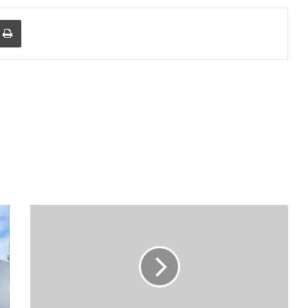
r
a Email
Print
छत्तीसगढ़
के
पहले
अंतरिक्ष
केंद्र
का
होगा