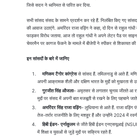
जिसे सदन ने ध्वनिमत से पारित कर दिया.
सभी सांसद संसद के सामने प्रदर्शन कर रहे हैं. न‍िलंबि‍त क‍िए गए सां
की आवाज उठाएंगे. अमरिंदर राजा वड़‍िंग ने कहा, दो दिन से राहुल गांध
फाड़कर विरोध जताया. आज तो राहुल गांधी ने अपने लेटर पैड पर साइन क
चेयरमैन पर कागज फेंकने के मामले में बीजेपी ने स्पीकर से शिकायत की है
इन सांसदों के बारे में जान‍िए
मणिकम टैगोर कांग्रेस
से सांसद हैं. तम‍िलनाडु से आते हैं. मणिक
अपनी आक्रामक शैली और दक्षिण भारत के मुद्दों को मुखरता से उठा
जंतर-
करोल
गुरजीत सिंह औजला
– अमृतसर से लगातार चुनाव जीतते आ रहे 
मंतर
बाग
मुद्दों पर संसद में अपनी बात मजबूती से रखने के लिए पहचाने जाते ह
प्रदर्शन
में
अमरिंदर सिंह राजा वड़िंग
– लुधियाना से आते हैं. राजा वड़िंग पं
पर
नकली
तेज-तर्रार राजनीति के लिए मशहूर हैं और उन्होंने 2024 में रव
बड़े
लग्जरी
August 7, 2026
आतंकी
सामान
जंतर-मंतर प्रदर्शन पर बड़े आतंकी
हिबी ईडन- एर्नाकुलम
से जीते हिबी ईडन एनएसयूआई (NSUI) के प
August 7, 202
साजिश
बेचने
साजिश का खुलासा, पाकिस्तान से हो रहा
करोल बाग 
में शिक्षा व युवाओं से जुड़े मुद्दों पर सक्रिय रहते हैं.
का
वालों