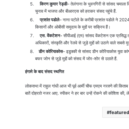
था ऑपरेशन; पेट्रोल बम हमले की थी
बेचने वालों
किरण कुमार रेड्डी
– तेलंगाना के भुवनगिरी से सांसद चमाला कि
खुलासा,
पर
तैयारी
सख्त
पाकिस्तान
होगी
चुनाव में भाजपा और बीआरएस को हराकर संसद पहुंचे हैं.
से
कार्रवाई,
प्रशांत पडोले
– नाना पटोले के करीबी प्रशांत पडोले ने 2024 में 
हो
हाईकोर्ट
किसानों और ओबीसी समुदाय के मुद्दों पर सक्रिय हैं।
रहा
सख्त
था
एस. वेंकटेशन-
सीपीआई (एम) सांसद वेंकटेशन एक प्रसिद्ध तम
ऑपरेशन;
अधिकारों, संस्कृति और रेलवे से जुड़े मुद्दों को उठाने वाले सबसे मुख
पेट्रोल
डीन कोरियाकोस
– इडुक्की से सांसद डीन कोरियाकोस युवा कांग्र
बम
हमले
बफर जोन से जुड़े मुद्दों को संसद में जोर-शोर से उठाते हैं.
की
थी
हंगामे के बाद संसद स्‍थग‍ित
तैयारी
लोकसभा में राहुल गांधी आज भी पूर्व आर्मी चीफ एमएम नरवणे की क‍िताब के
बातें दोहराते नजर आए. स्‍पीकर ने हर बार उन्‍हें रोकने की कोश‍िश की, 
feature