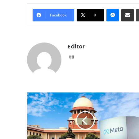
Messenge
Share vi
Facebook
X
Editor
Instagram
सुप्रीम
कोर्ट
का
बड़ा
फैसला:
यूजर
प्राइवेसी