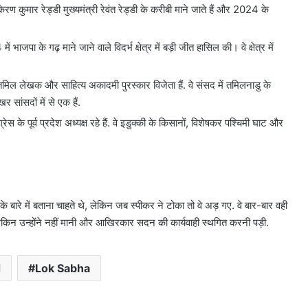
 पर होगी कार्रवाई, हाईकोर्ट
दिल्ली में 24 घंटे बिजली
रण कुमार रेड्डी मुख्यमंत्री रेवंत रेड्डी के करीबी माने जाते हैं और 2024 के
बैटरी
बैटरी स्टोरेज सिस्टम 
स्टोरेज
सिस्टम
भाजपा के गढ़ माने जाने वाले विदर्भ क्षेत्र में बड़ी जीत हासिल की। वे क्षेत्र में
विकसित
होगा
िल लेखक और साहित्य अकादमी पुरस्कार विजेता हैं. वे संसद में तमिलनाडु के
र सांसदों में से एक हैं.
ेस के पूर्व प्रदेश अध्यक्ष रहे हैं. वे इडुक्की के किसानों, विशेषकर पश्चिमी घाट और
 बारे में बताना चाहते थे, लेकिन जब स्‍पीकर ने टोका तो वे अड़ गए. वे बार-बार वही
लेकिन उन्‍होंने नहीं मानी और आख‍िरकार सदन की कार्यवाही स्‍थग‍ित करनी पड़ी.
d
Lok Sabha