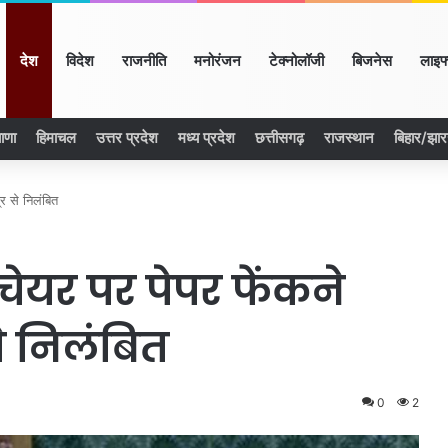
ome
देश
विदेश
राजनीति
मनोरंजन
टेक्नोलॉजी
बिजनेस
लाइफ
ाणा
हिमाचल
उत्तर प्रदेश
मध्य प्रदेश
छत्तीसगढ़
राजस्थान
बिहार/झा
्र से निलंबित
चेयर पर पेपर फेंकने
से निलंबित
0
2