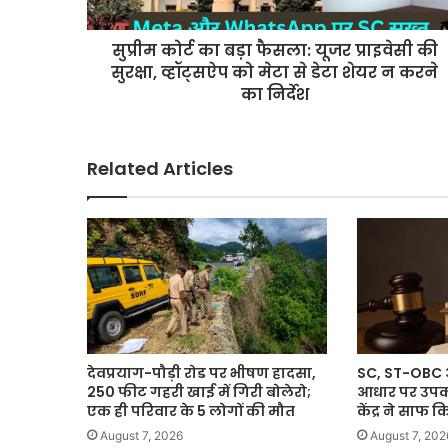
की
सुरक्षा,
सुप्रीम कोर्ट का बड़ा फैसला: यूजर प्राइवेसी की
व्हॉट्सऐप
को
सुरक्षा, व्हॉट्सऐप को मेटा से डेटा शेयर न करने
मेटा
का निर्देश
से
डेटा
शेयर
Related Articles
न
करने
का
निर्देश
देवप्रयाग-पौड़ी रोड पर भीषण हादसा,
SC, ST-OBC आ
250 फीट गहरी खाई में गिरी बोलेरो;
आधार पर उपकोटा
एक ही परिवार के 5 लोगों की मौत
केंद्र ने साफ
August 7, 2026
August 7, 202