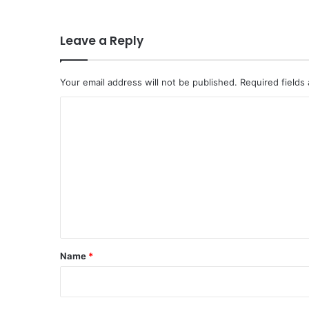
Leave a Reply
Your email address will not be published.
Required fields
C
o
m
m
e
n
t
*
Name
*