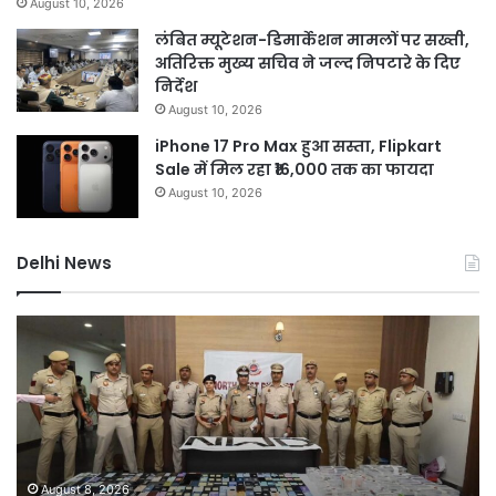
August 10, 2026
लंबित म्यूटेशन-डिमार्केशन मामलों पर सख्ती,
अतिरिक्त मुख्य सचिव ने जल्द निपटारे के दिए
निर्देश
August 10, 2026
iPhone 17 Pro Max हुआ सस्ता, Flipkart
Sale में मिल रहा ₹16,000 तक का फायदा
August 10, 2026
Delhi News
दिल्ली
D
पुलिस
नह
का
होग
ऑपरेशन
सीम
प्रहार,
75
72
कर
घंटे
की
में
यो
August 8, 2026