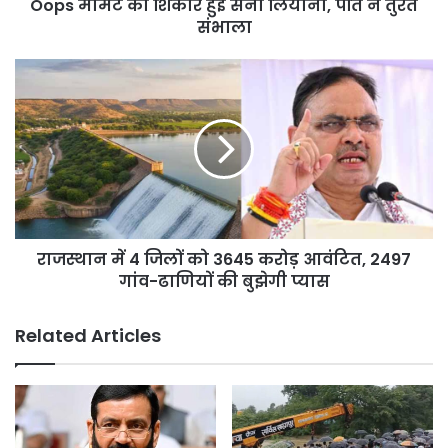
Oops मोमेंट का शिकार हुईं सनी लियोनी, पति ने तुरंत
तुरंत
संभाला
संभाला
राजस्थान
में
4
जिलों
को
3645
करोड़
आवंटित,
2497
राजस्थान में 4 जिलों को 3645 करोड़ आवंटित, 2497
गांव-
ढाणियों
गांव-ढाणियों की बुझेगी प्यास
की
बुझेगी
Related Articles
प्यास