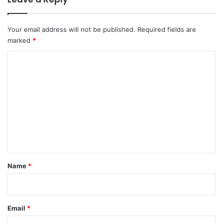
Your email address will not be published.
Required fields are
marked
*
C
o
m
m
e
n
t
*
Name
*
Email
*