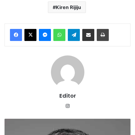
Kiren Rijiju
Messenger
WhatsApp
Telegram
Share via Email
Print
Editor
Instagram
यात्रियों
की
सुविधा