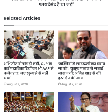
फीचर्स,
फायदेमंद है या नहीं
जानिए
सब्सक्रिप्शन
Related Articles
लेना
फायदेमंद
है
या
नहीं
अभिजीत दीपके ही नहीं, CJP के
‘मस्जिदों से लाउडस्पीकर हटाए
कई पदाधिकारियों का भी AAP से
जा रहे’, युसूफ पठान ने जताई
कनेक्शन; नए खुलासे से बढ़ी
नाराजगी; अमित शाह से की
चर्चा
हस्तक्षेप की मांग
August 7, 2026
August 7, 2026