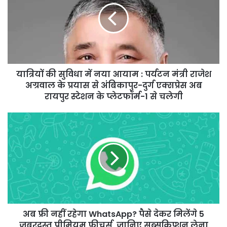
में
नया
आयाम
:
पर्यटन
मंत्री
यात्रियों की सुविधा में नया आयाम : पर्यटन मंत्री राजेश
राजेश
अग्रवाल
अग्रवाल के प्रयास से अंबिकापुर-दुर्ग एक्सप्रेस अब
के
रायपुर स्टेशन के प्लेटफॉर्म-1 से चलेगी
प्रयास
से
अब
अंबिकापुर-
फ्री
दुर्ग
नहीं
एक्सप्रेस
रहेगा
अब
WhatsApp?
रायपुर
पैसे
स्टेशन
देकर
के
मिलेंगे
प्लेटफॉर्म-1
5
से
अब फ्री नहीं रहेगा WhatsApp? पैसे देकर मिलेंगे 5
जबरदस्त
चलेगी
प्रीमियम
जबरदस्त प्रीमियम फीचर्स, जानिए सब्सक्रिप्शन लेना