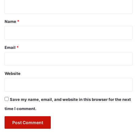
n
t
*
Name
*
Email
*
Website
Save my name, email, and website in this browser for the next
time I comment.