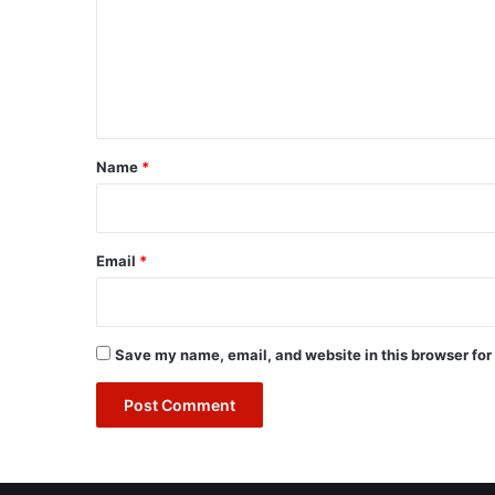
m
e
n
t
*
Name
*
Email
*
Save my name, email, and website in this browser for