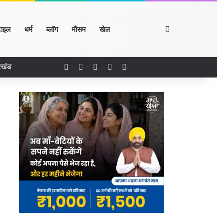
Search for
टाइल
धर्म
ब्लॉग
मौसम
खेल
Facebook
X
LinkedIn
YouTube
Instagram
रखंड