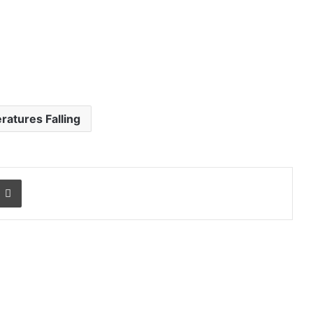
atures Falling
r
a Email
Print
दिल्ली
हाई
कोर्ट
ने
थानों
में
महिला
August 6, 2026
सुविधाओं
नहीं मिलेगा
दिल्ली हाई कोर्ट ने थानों में महिला
का