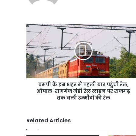
पेट्रोल, सुप्रीम कोर्ट ने सख्
ने
सख्ती
के
दिए
एमपी
संकेत
के
इस
शहर
में
पहली
बार
पहुंची
रेल,
एमपी के इस शहर में पहली बार पहुंची रेल,
भोपाल-
रामगंज
भोपाल-रामगंज मंडी रेल लाइन पर राजगढ़
मंडी
तक चली उम्मीदों की रेल
रेल
लाइन
पर
Related Articles
राजगढ़
तक
चली