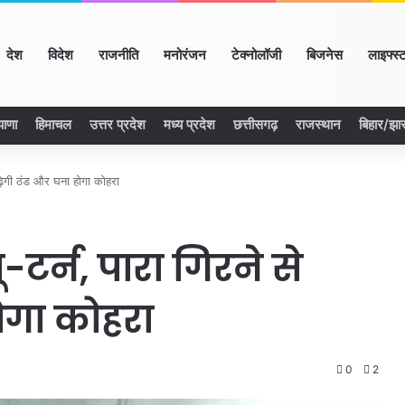
me
देश
विदेश
राजनीति
मनोरंजन
टेक्नोलॉजी
बिजनेस
लाइफ्स्
याणा
हिमाचल
उत्तर प्रदेश
मध्य प्रदेश
छत्तीसगढ़
राजस्थान
बिहार/झा
 बढ़ेगी ठंड और घना होगा कोहरा
-टर्न, पारा गिरने से
ोगा कोहरा
0
2