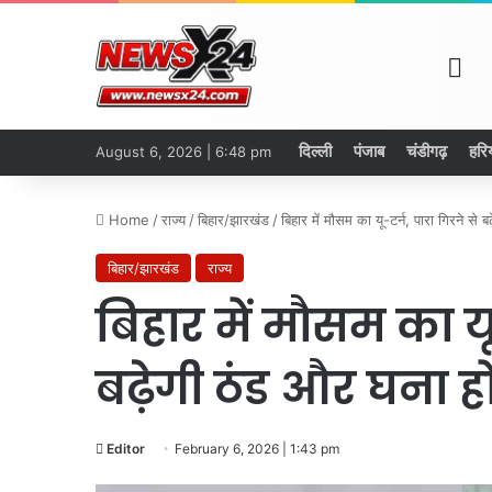
Ho
दिल्ली
पंजाब
चंडीगढ़
हरि
August 6, 2026 | 6:48 pm
Home
/
राज्य
/
बिहार/झारखंड
/
बिहार में मौसम का यू-टर्न, पारा गिरने से
बिहार/झारखंड
राज्य
बिहार में मौसम का यू
बढ़ेगी ठंड और घना ह
Editor
February 6, 2026 | 1:43 pm