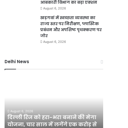
आबकारी विभाग का बड़ा एक्शन
August 6, 2026
खड़गवां में स्वच्छता व्यवस्था का
राज्य स्तर पर निरीक्षण, प्लास्टिक
प्रबंधन और अपशिष्ट पृथक्करण पर
जोर
August 6, 2026
Delhi News
दिल्ली
गुरुग्राम
रिज
में
को
भारी
हरा-
बारिश
भरा
से
बनाने
हालात
August 6, 2026
August 6, 2
की
बिगड़े,
दिल्ली रिज को हरा-भरा बनाने की मेगा
गुरुग्राम 
मेगा
जलभराव
योजना, चार साल में लगेंगे एक करोड़ से
जलभराव क
योजना,
के