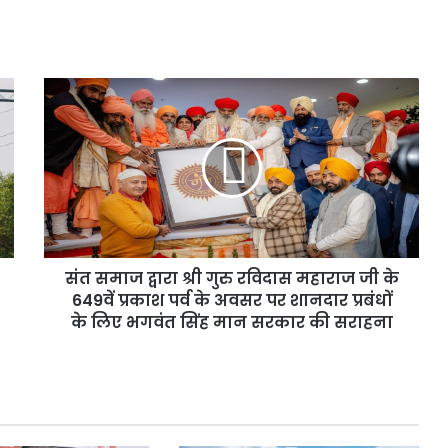
ती के दिए संकेत
सुविधाओं का सर्वे करने का दिया आदेश
सर्वे
करने
का
दिया
संत
आदेश
समाज
द्वारा
श्री
गुरु
रविदास
महाराज
जी
के
संत समाज द्वारा श्री गुरु रविदास महाराज जी के
649वें
प्रकाश
649वें प्रकाश पर्व के अवसर पर शानदार प्रबंधों
पर्व
के लिए भगवंत सिंह मान सरकार की सराहना
के
अवसर
पर
शानदार
प्रबंधों
के