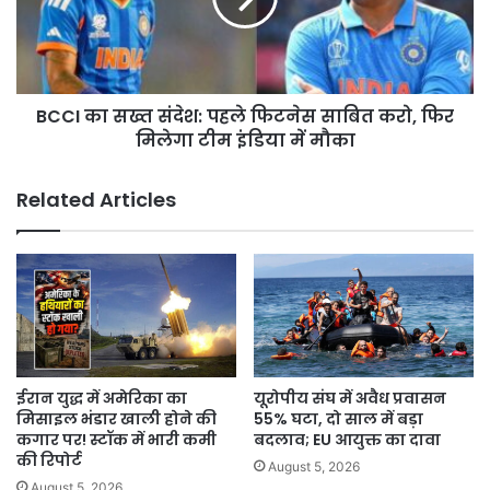
फिटनेस
साबित
करो,
फिर
BCCI का सख्त संदेश: पहले फिटनेस साबित करो, फिर
मिलेगा
टीम
मिलेगा टीम इंडिया में मौका
इंडिया
में
Related Articles
मौका
ईरान युद्ध में अमेरिका का
यूरोपीय संघ में अवैध प्रवासन
मिसाइल भंडार खाली होने की
55% घटा, दो साल में बड़ा
कगार पर! स्टॉक में भारी कमी
बदलाव; EU आयुक्त का दावा
की रिपोर्ट
August 5, 2026
August 5, 2026