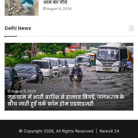
आम का पौधे
August 6, 2026
Delhi News
गुरुग्राम
सौ
में
दा
भारी
के
बारिश
बंग
से
पर
हालात
क्यों
बिगड़े,
मच
जलभराव
बव
August 6, 2026
गुरुग्राम में भारी बारिश से हालात बिगड़े, जलभराव के
के
मा
बीच जारी हुई वर्क फ्रॉम होम एडवाइजरी
बीच
पु
जारी
से
हुई
कोर्
वर्क
त
फ्रॉम
पहुं
© Copyright 2026, All Rights Reserved |
NewsX 24
होम
जाने