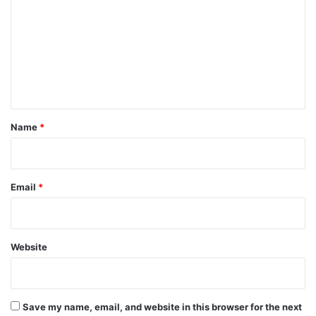
m
m
e
n
t
*
Name
*
Email
*
Website
Save my name, email, and website in this browser for the next