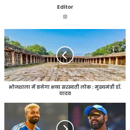
Editor
Instagram
भोजशाला
में
बनेगा
भव्य
सरस्वती
लोक
:
मुख्यमंत्री
डॉ.
भोजशाला में बनेगा भव्य सरस्वती लोक : मुख्यमंत्री डॉ.
यादव
यादव
BCCI
का
सख्त
संदेश:
पहले