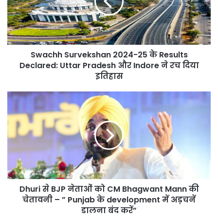
के
Results
Declared:
Uttar
Pradesh
Swachh Survekshan 2024-25 के Results
और
Indore
Declared: Uttar Pradesh और Indore ने रच दिया
ने
इतिहास
रच
दिया
Dhuri
इतिहास
से
BJP
नेताओं
को
CM
Bhagwant
Mann
की
Dhuri से BJP नेताओं को CM Bhagwant Mann की
चेतावनी
–
चेतावनी – ” Punjab के development में अड़चनें
”
डालना बंद करें”