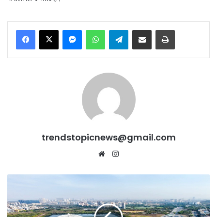
Messenger
WhatsApp
Telegram
Share via Email
Print
trendstopicnews@gmail.com
Website
Instagram
Swachh
Survekshan
2024-
25