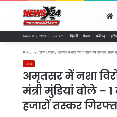
H
दिल्ली
पंजाब
चंडीगढ़
हरिय
August 7, 2026 | 3:22 am
Home
/
राज्य
/
पंजाब
/
अमृतसर में नशा विरोधी मुहिम की शुरुआत: मंत्री म
पंजाब
अमृतसर में नशा विर
मंत्री मुंडियां बोले – 
हजारों तस्कर गिरफ्त