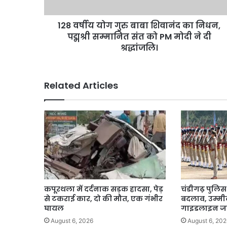
निधन,
पद्मश्री
128 वर्षीय योग गुरु बाबा शिवानंद का निधन,
सम्मानित
संत
पद्मश्री सम्मानित संत को PM मोदी ने दी
को
श्रद्धांजलि।
PM
मोदी
ने
Related Articles
दी
श्रद्धांजलि।
कपूरथला में दर्दनाक सड़क हादसा, पेड़
चंडीगढ़ पुलिस भ
से टकराई कार, दो की मौत, एक गंभीर
बदलाव, उम्मीद
घायल
गाइडलाइन ज
August 6, 2026
August 6, 202