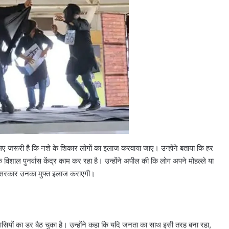
10
साल
पुरानी
डीजल
कार
को
PUC
ों मचा बवाल?
August 6, 2026
नहीं
ुंचा, जानें
10 साल पुरानी डीजल कार को PUC नहीं
मिला,
लिए जरूरी है कि नशे के शिकार लोगों का इलाज करवाया जाए। उन्होंने बताया कि हर
मिला, मालिक पहुंचा सुप्रीम कोर्ट
मालिक
क विशाल पुनर्वास केंद्र काम कर रहा है। उन्होंने अपील की कि लोग अपने मोहल्ले या
पहुंचा
सुप्रीम
ं, सरकार उनका मुफ्त इलाज कराएगी।
कोर्ट
वासियों का डर बैठ चुका है। उन्होंने कहा कि यदि जनता का साथ इसी तरह बना रहा,