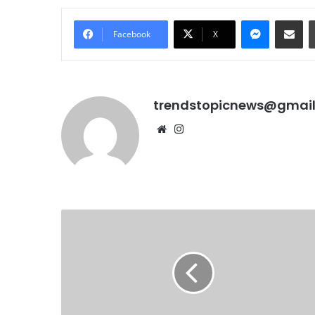
Messenge
Share vi
Facebook
X
trendstopicnews@gmai
Website
Instagram
128
वर्षीय
योग
गुरु
बाबा
शिवानंद
का