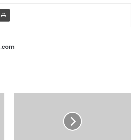
r
a Email
Print
l.com
UP
में
योगी
आदित्यनाथ
ने
सरकारी
इमारतों