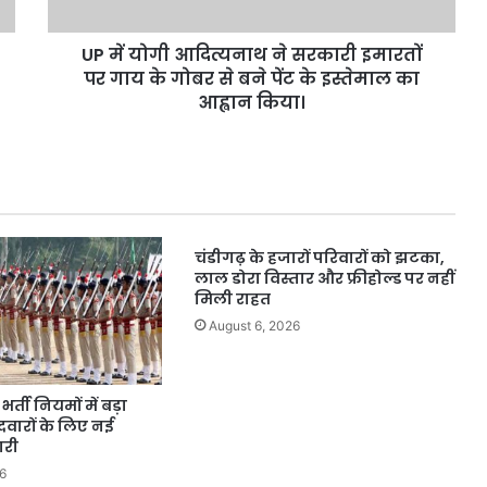
पर
गाय
UP में योगी आदित्यनाथ ने सरकारी इमारतों
के
गोबर
पर गाय के गोबर से बने पेंट के इस्तेमाल का
से
आह्वान किया।
बने
पेंट
के
इस्तेमाल
का
आह्वान
चंडीगढ़ के हजारों परिवारों को झटका,
किया।
लाल डोरा विस्तार और फ्रीहोल्ड पर नहीं
मिली राहत
August 6, 2026
र्ती नियमों में बड़ा
वारों के लिए नई
ारी
6