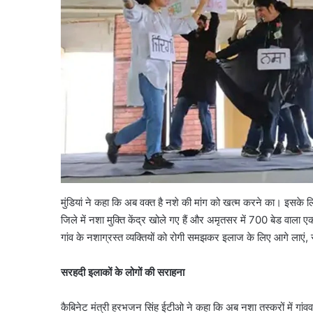
सौरभ
दास
के
बंगले
पर
क्यों
August 6, 2026
मचा
सौरभ दास के बंगले पर क्य
बवाल?
मामला पुलिस से कोर्ट तक पह
मामला
मुंडियां ने कहा कि अब वक्त है नशे की मांग को खत्म करने का। इसके 
पूरा विवाद
पुलिस
जिले में नशा मुक्ति केंद्र खोले गए हैं और अमृतसर में 700 बेड वाला ए
से
कोर्ट
गांव के नशाग्रस्त व्यक्तियों को रोगी समझकर इलाज के लिए आगे लाए
तक
पहुंचा,
सरहदी इलाकों के लोगों की सराहना
जानें
पूरा
कैबिनेट मंत्री हरभजन सिंह ईटीओ ने कहा कि अब नशा तस्करों में गांव
विवाद