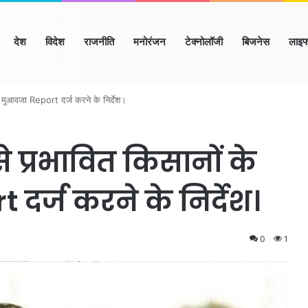
ome
देश
विदेश
राजनीति
मनोरंजन
टेक्नोलॉजी
बिजनेस
लाइफ
याणा
हिमाचल
उत्तर प्रदेश
मध्य प्रदेश
छत्तीसगढ़
राजस्थान
बिहार/झा
िए मुआवजा Report दर्ज करने के निर्देश।
े प्रभावित किसानों के
र्ज करने के निर्देश।
0
1