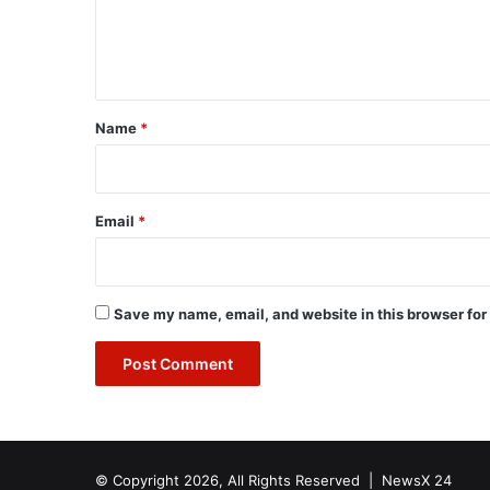
e
n
t
*
Name
*
Email
*
Save my name, email, and website in this browser for
© Copyright 2026, All Rights Reserved |
NewsX 24