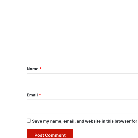
C
o
m
m
e
n
t
*
Name
*
Email
*
Save my name, email, and website in this browser for