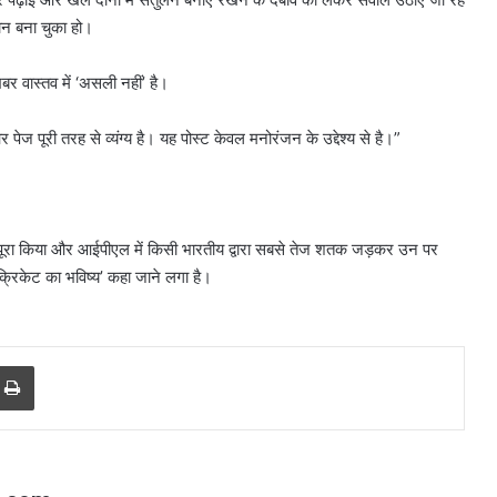
ान बना चुका हो।
बर वास्तव में ‘असली नहीं’ है।
पेज पूरी तरह से व्यंग्य है। यह पोस्ट केवल मनोरंजन के उद्देश्य से है।”
दे को पूरा किया और आईपीएल में किसी भारतीय द्वारा सबसे तेज शतक जड़कर उन पर
क्रिकेट का भविष्य’ कहा जाने लगा है।
बिना
इंश्योरेंस
गाड़ियों
r
a Email
Print
को
नहीं
मिलेगा
पेट्रोल,
August 5, 2026
सुप्रीम
शन की अंतिम
बिना इंश्योरेंस गाड़ियों को नहीं मिलेगा