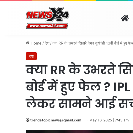
H
दिल्ली
पंजाब
चंडीगढ़
हर
August 6, 2026 | 10:48 am
Home
/
देश
/
क्या RR के उभरते सितारे वैभव सूर्यवंशी 10वीं बोर्ड में
देश
क्या RR के उभरते सिता
बोर्ड में हुए फेल ? I
लेकर सामने आई सच्
trendstopicnews@gmail.com
May 16, 2025 | 7:43 am