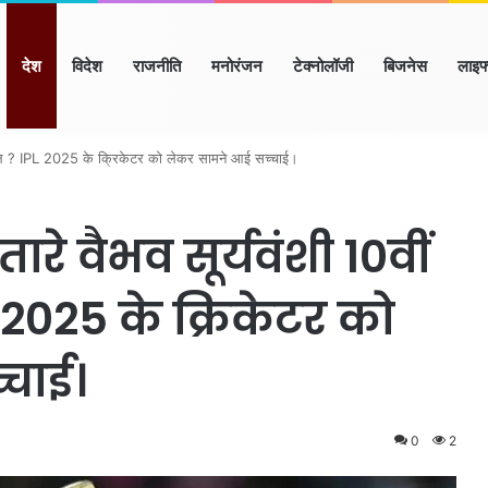
ome
देश
विदेश
राजनीति
मनोरंजन
टेक्नोलॉजी
बिजनेस
लाइफ
ियाणा
हिमाचल
उत्तर प्रदेश
मध्य प्रदेश
छत्तीसगढ़
राजस्थान
बिहार/झ
 हुए फेल ? IPL 2025 के क्रिकेटर को लेकर सामने आई सच्चाई।
रे वैभव सूर्यवंशी 10वीं
PL 2025 के क्रिकेटर को
चाई।
0
2