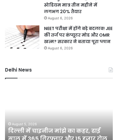
स्टेडियम मात्र तीन महीने में
लगभग 20% तैयार
August 6, 2026
NEET परीक्षा में होंगे बड़े बदलाव! JEE
की तर्ज पर कंप्यूटर मोड और OMR
खत्म? सरकार ने बताया पूरा प्लान
August 6, 2026
Delhi News
दिल्ली
यमुना
में
डूब
चाइनीज
क्षेत्र
मांझे
में
का
अवैध
कहर,
निर्माण
August 5, 2026
ढाई
पर
दिल्ली में चाइनीज मांझे का कहर, ढाई
August 5, 2
साल
सख्त
साल में 365 गिरफ्तार और 15 हजार रोल
यमुना डूब 