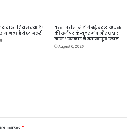
सिटी
टॉपर,
राज्य
में
नट वाला नियम क्या है?
NEET परीक्षा में होंगे बड़े बदलाव! JEE
हासिल
िए जानना है बेहद जरूरी
की तर्ज पर कंप्यूटर मोड और OMR
की
खत्म? सरकार ने बताया पूरा प्लान
8वीं
6
रैंक।
August 6, 2026
 are marked
*