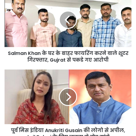
Khan
के
घर
के
बाहर
फायरिंग
करने
वाले
Salman Khan के घर के बाहर फायरिंग करने वाले शूटर
शूटर
गिरफ्तार,
गिरफ्तार, Gujrat से पकडे गए आरोपी
Gujrat
से
पूर्व
पकडे
मिस
गए
इंडिया
आरोपी
Anukriti
Gusain
की
लोगो
से
अपील,
पूर्व मिस इंडिया Anukriti Gusain की लोगो से अपील,
Anil