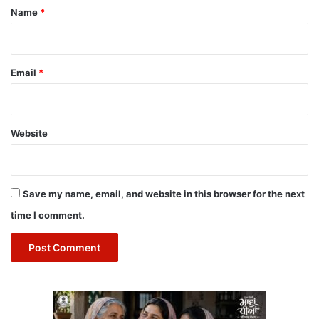
*
Name
*
Email
*
Website
Save my name, email, and website in this browser for the next
time I comment.