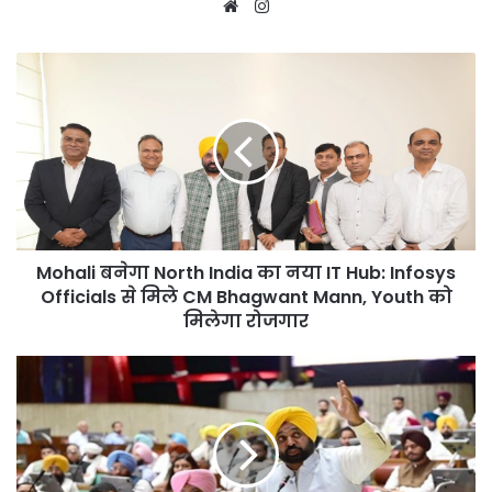
Website
Instagram
Mohali
बनेगा
North
India
का
नया
IT
Hub:
Infosys
Mohali बनेगा North India का नया IT Hub: Infosys
Officials
से
Officials से मिले CM Bhagwant Mann, Youth को
मिले
मिलेगा रोजगार
CM
Bhagwant
पंजाब
Mann,
विधानसभा
Youth
का
को
तीसरा
मिलेगा
दिन
रोजगार
आज:दो