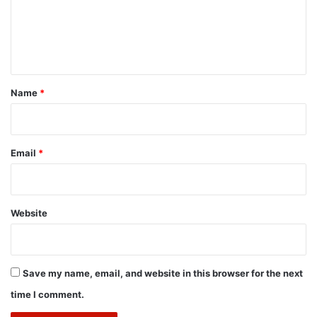
m
e
n
t
*
Name
*
Email
*
Website
Save my name, email, and website in this browser for the next
time I comment.