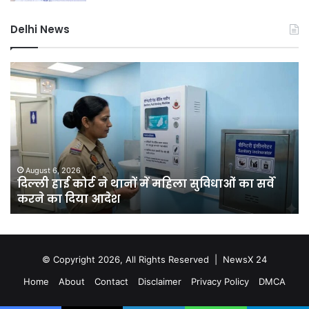
Delhi News
दिल्ली
दिल
हाई
रि
कोर्ट
को
ने
हरा
थानों
भर
में
बना
महिला
की
सुविधाओं
मेग
August 6, 2026
क
दिल्ली हाई कोर्ट ने थानों में महिला सुविधाओं का सर्वे
का
यो
करने का दिया आदेश
सर्वे
चा
करने
सा
का
में
दिया
लगें
आदेश
एक
© Copyright 2026, All Rights Reserved |
NewsX 24
कर
Home
About
Contact
Disclaimer
Privacy Policy
DMCA
से
अध