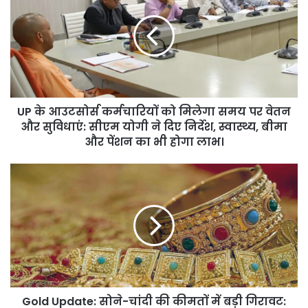
आउटसोर्स
कर्मचारियों
को
मिलेगा
समय
पर
वेतन
UP के आउटसोर्स कर्मचारियों को मिलेगा समय पर वेतन
और
सुविधाएं:
और सुविधाएं: सीएम योगी ने दिए निर्देश, स्वास्थ्य, बीमा
सीएम
और पेंशन का भी होगा लाभ।
योगी
ने
Gold
दिए
Update:
निर्देश,
सोने-
स्वास्थ्य,
चांदी
बीमा
की
और
कीमतों
पेंशन
में
का
बड़ी
भी
गिरावट:
होगा
Gold Update: सोने-चांदी की कीमतों में बड़ी गिरावट:
10