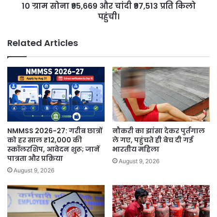
लाभ।
ग्राम
10 ग्राम सोना ₹95,669 और चांदी ₹97,513 प्रति किलो
सोना
पहुंची।
₹95,669
और
Related Articles
चांदी
₹97,513
प्रति
किलो
पहुंची।
NMMSS 2026-27: गरीब छात्रों
नौकरी का झांसा देकर पुर्तगाल
को हर साल ₹12,000 की
ले गए, पहुंचते ही बेच दी गई
स्कॉलरशिप, आवेदन शुरू; जानें
भारतीय महिला
पात्रता और प्रक्रिया
August 9, 2026
August 9, 2026