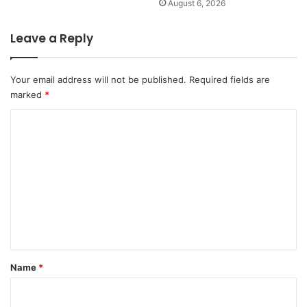
August 6, 2026
Leave a Reply
Your email address will not be published.
Required fields are
marked
*
C
o
m
m
e
n
t
*
Name
*