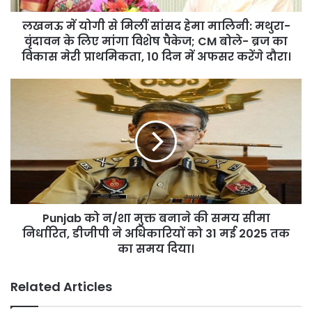
मथुरा-
लखनऊ में योगी से मिलीं सांसद हेमा मालिनी: मथुरा-
वृंदावन
के
वृंदावन के लिए मांगा विशेष पैकेज; CM बोले- ब्रज का
लिए
विकास मेरी प्राथमिकता, 10 दिन में अफसर करेंगे दौरा।
मांगा
विशेष
Punjab
पैकेज;
को
CM
न/
बोले-
शा
ब्रज
मुक्त
का
बनाने
विकास
की
मेरी
समय
प्राथमिकता,
सीमा
10
Punjab को न/शा मुक्त बनाने की समय सीमा
निर्धारित,
दिन
डीजीपी
निर्धारित, डीजीपी ने अधिकारियों को 31 मई 2025 तक
में
ने
का समय दिया।
अफसर
अधिकारियों
करेंगे
को
Related Articles
दौरा।
31
मई