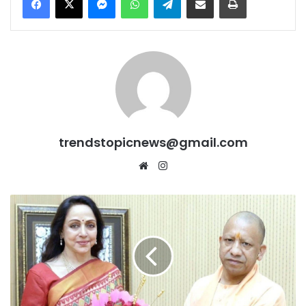
trendstopicnews@gmail.com
Website
Instagram
लखनऊ
में
योगी
से
मिलीं
सांसद
हेमा
मालिनी: