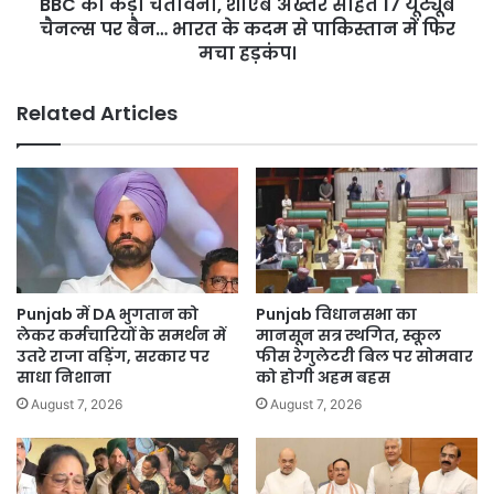
BBC को कड़ी चेतावनी, शोएब अख्तर सहित 17 यूट्यूब
चैनल्स
पर
चैनल्स पर बैन… भारत के कदम से पाकिस्तान में फिर
बैन…
मचा हड़कंप।
भारत
के
Related Articles
कदम
से
पाकिस्तान
में
फिर
मचा
हड़कंप।
Punjab में DA भुगतान को
Punjab विधानसभा का
लेकर कर्मचारियों के समर्थन में
मानसून सत्र स्थगित, स्कूल
उतरे राजा वड़िंग, सरकार पर
फीस रेगुलेटरी बिल पर सोमवार
साधा निशाना
को होगी अहम बहस
August 7, 2026
August 7, 2026