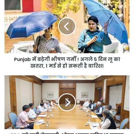
Punjab
में
बढ़ेगी
भीषण
गर्मी
!
अगले
5
दिन
Punjab में बढ़ेगी भीषण गर्मी ! अगले 5 दिन लू का
लू
का
खतरा, 1 मई से हो सकती है बारिश।
खतरा,
1
BBC
मई
को
से
कड़ी
हो
चेतावनी,
सकती
शोएब
है
अख्तर
बारिश।
सहित
17
यूट्यूब