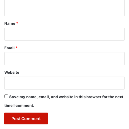
n
t
*
Name
*
Email
*
Website
Save my name, email, and website in this browser for the next
time I comment.