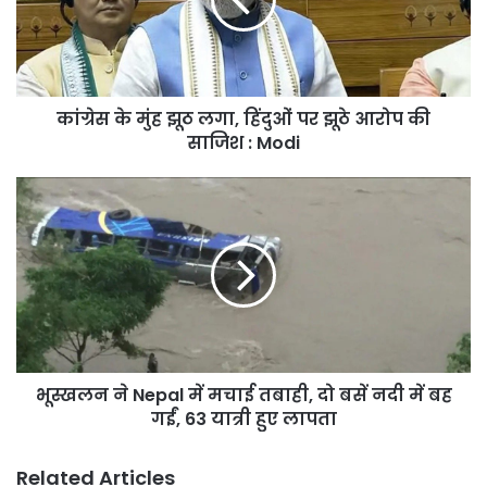
लगा,
हिंदुओं
पर
झूठे
आरोप
कांग्रेस के मुंह झूठ लगा, हिंदुओं पर झूठे आरोप की
की
साजिश
साजिश : Modi
:
Modi
भूस्खलन
ने
Nepal
में
मचाई
तबाही,
दो
बसें
नदी
भूस्खलन ने Nepal में मचाई तबाही, दो बसें नदी में बह
में
बह
गईं, 63 यात्री हुए लापता
गईं,
63
Related Articles
यात्री