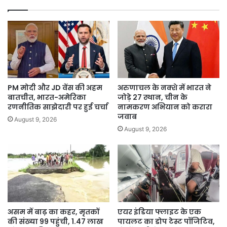
हुए
लापता
PM मोदी और JD वेंस की अहम
अरुणाचल के नक्शे में भारत ने
बातचीत, भारत-अमेरिका
जोड़े 27 स्थान, चीन के
रणनीतिक साझेदारी पर हुई चर्चा
नामकरण अभियान को करारा
जवाब
August 9, 2026
August 9, 2026
असम में बाढ़ का कहर, मृतकों
एयर इंडिया फ्लाइट के एक
की संख्या 99 पहुंची, 1.47 लाख
पायलट का डोप टेस्ट पॉजिटिव,