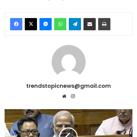
Messenger
WhatsApp
Telegram
Share via Email
Print
trendstopicnews@gmail.com
Website
Instagram
कांग्रेस
के
मुंह
झूठ