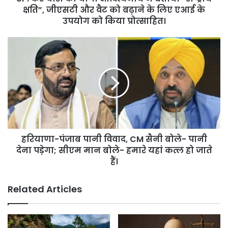
जीएसटी
क्षति”, जीएसटी और वैट को बढ़ाने के लिए एआई के
और
उपयोग को किया प्रोत्साहित।
वैट
को
हरियाणा-
बढ़ाने
पंजाब
के
पानी
लिए
विवाद,
एआई
CM
के
सैनी
उपयोग
बोले-
को
पानी
किया
देना
प्रोत्साहित।
हरियाणा-पंजाब पानी विवाद, CM सैनी बोले- पानी
पड़ेगा;
सीएम
देना पड़ेगा; सीएम मान बोले- हमारे यहां कत्ल हो जाते
मान
हैं।
बोले-
हमारे
Related Articles
यहां
कत्ल
हो
जाते