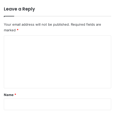
Leave a Reply
Your email address will not be published.
Required fields are
marked
*
C
o
m
m
e
n
t
*
Name
*