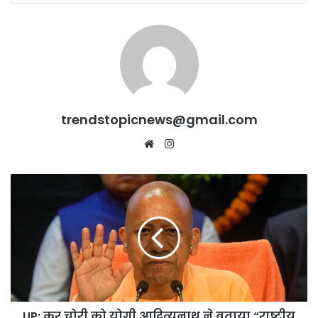
trendstopicnews@gmail.com
Website
Instagram
UP:
कर
चोरी
को
योगी
आदित्यनाथ
ने
बताया
“राष्ट्रीय
UP: कर चोरी को योगी आदित्यनाथ ने बताया “राष्ट्रीय
क्षति”,