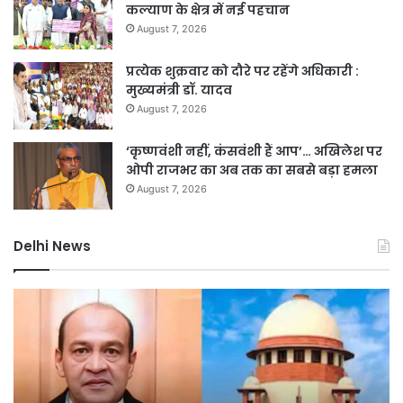
कल्याण के क्षेत्र में नई पहचान
August 7, 2026
प्रत्येक शुक्रवार को दौरे पर रहेंगे अधिकारी :
मुख्यमंत्री डॉ. यादव
August 7, 2026
‘कृष्णवंशी नहीं, कंसवंशी हैं आप’… अखिलेश पर
ओपी राजभर का अब तक का सबसे बड़ा हमला
August 7, 2026
Delhi News
दिल्ली
ज
रिज
म
संरक्षण
प
हेतु
चार
ब
वर्षीय