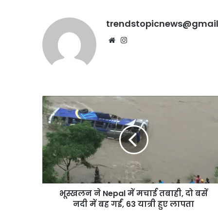
trendstopicnews@gmai
Website
Instagram
दिल्ली
रिज
संरक्षण
हेतु
चार
वर्षीय
भूस्खलन
मेगा
ने
August 7, 2026
योजना,
दिल्ली रिज संरक्षण हेतु चार
Nepal
एक
में
योजना, एक करोड़ पौधे लग
करोड़
मचाई
पौधे
तबाही,
लगाए
दो
जाएंगे
बसें
नदी
भूस्खलन ने Nepal में मचाई तबाही, दो बसें
में
बह
नदी में बह गईं, 63 यात्री हुए लापता
गईं,