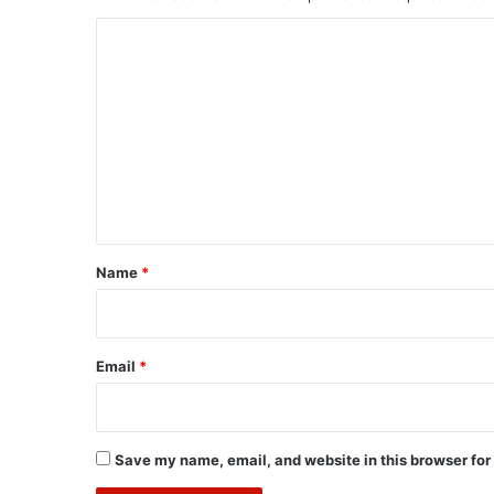
C
o
m
m
e
n
t
*
Name
*
Email
*
Save my name, email, and website in this browser for