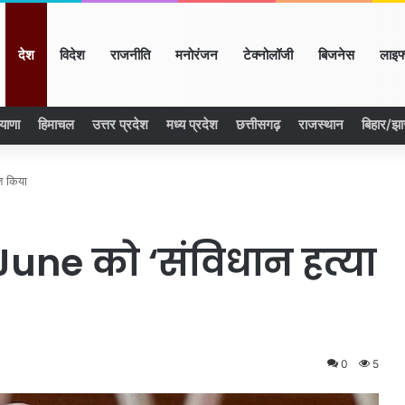
ome
देश
विदेश
राजनीति
मनोरंजन
टेक्नोलॉजी
बिजनेस
लाइफ
याणा
हिमाचल
उत्तर प्रदेश
मध्य प्रदेश
छत्तीसगढ़
राजस्थान
बिहार/झ
त किया
une को ‘संविधान हत्या
0
5