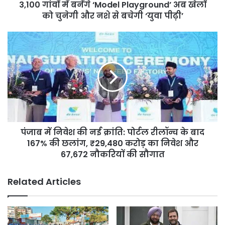
गांवों
3,100 गांवों में बनेंगे ‘Model Playground’ अब खेलों
में
को चुनेगी और नशे से बचेगी ‘युवा पीढ़ी’
बनेंगे
‘Model
पंजाब
Playground’
में
अब
निवेश
खेलों
की
को
नई
चुनेगी
क्रांति:
और
पोर्टल
नशे
रीलॉन्च
से
के
बचेगी
पंजाब में निवेश की नई क्रांति: पोर्टल रीलॉन्च के बाद
बाद
‘युवा
167%
167% की छलांग, ₹29,480 करोड़ का निवेश और
पीढ़ी’
की
67,672 नौकरियों की सौगात
छलांग,
₹29,480
Related Articles
करोड़
का
निवेश
और