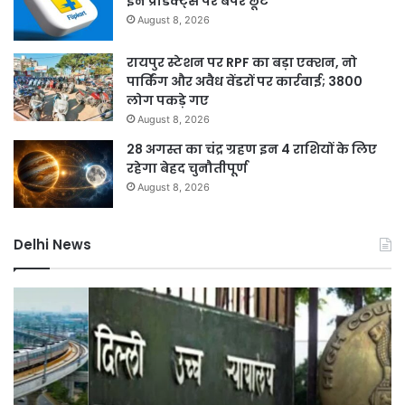
इन प्रोडक्ट्स पर बंपर छूट
August 8, 2026
रायपुर स्टेशन पर RPF का बड़ा एक्शन, नो
पार्किंग और अवैध वेंडरों पर कार्रवाई; 3800
लोग पकड़े गए
August 8, 2026
28 अगस्त का चंद्र ग्रहण इन 4 राशियों के लिए
रहेगा बेहद चुनौतीपूर्ण
August 8, 2026
Delhi News
करोल
दिल
बाग
में
में
24
नकली
घंटे
लग्जरी
बि
सामान
आपूर