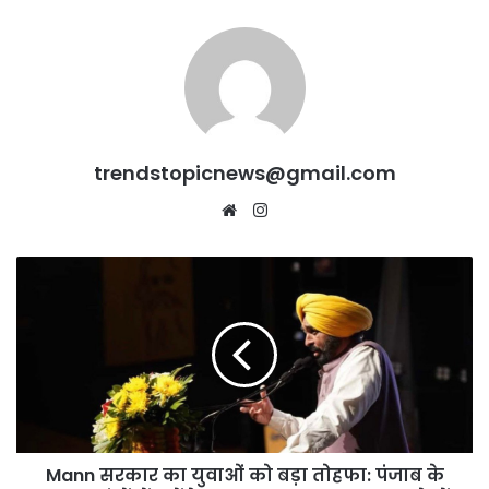
trendstopicnews@gmail.com
Website
Instagram
Mann
सरकार
का
युवाओं
को
बड़ा
तोहफा:
पंजाब
के
Mann सरकार का युवाओं को बड़ा तोहफा: पंजाब के
3,100