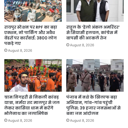
67,672
नौकरियों
की
सौगात
रायपुर स्टेशन पर RPF का बड़ा
राहुल के ‘हेलो अंकल अमरिंदर’
एक्शन, नो पार्किंग और अवैध
से सियासी हलचल, कांग्रेस में
वेंडरों पर कार्रवाई; 3800 लोग
वापसी की अटकलें तेज
पकड़े गए
August 8, 2026
August 8, 2026
ग्राम निगहरी से निकली कांवड़
पंजाब में नशे के खिलाफ बड़ा
यात्रा, नर्मदा तट मालपुर से जल
अभियान, गांव-गांव पहुंची
लेकर कासिया धाम में करेंगे
पुलिस; 39 हजार जनसभाओं से
भोलेनाथ का जलाभिषेक
बना जन आंदोलन
August 8, 2026
August 8, 2026