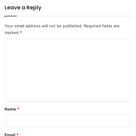
Leave a Reply
Your email address will not be published.
Required fields are
marked
*
C
o
m
m
e
n
t
*
Name
*
Email
*