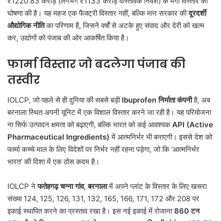
₹1220.83 करोड़ (लगभग ₹1133 करोड़ वास्तविक निवेश) के मेगा विस्तार की
घोषणा की है। यह महज एक फैक्ट्री विस्तार नहीं, बल्कि मान सरकार की
दूरदर्शी
औद्योगिक नीति
का परिणाम है, जिसने वर्षों से अटके हुए संवाद और देरी को खत्म
कर, उद्योगों को पंजाब की ओर आकर्षित किया है।
फार्मा विस्तार जो बदलेगा पंजाब की
तस्वीर
IOLCP, जो पहले से ही दुनिया की सबसे बड़ी
Ibuprofen निर्माता कंपनी
है, अब
बरनाला स्थित अपनी यूनिट में एक विशाल विस्तार करने जा रही है। यह परियोजना
ना सिर्फ उत्पादन क्षमता को बढ़ाएगी, बल्कि भारत को कई आवश्यक
API (Active
Pharmaceutical Ingredients)
में आत्मनिर्भर भी बनाएगी। इससे देश को
फार्मा कच्चे माल के लिए विदेशों पर निर्भर नहीं रहना पड़ेगा, जो कि ‘आत्मनिर्भर
भारत’ की दिशा में एक ठोस कदम है।
IOLCP ने
फतेहगढ़ चन्ना गांव, बरनाला
में अपने प्लांट के विस्तार के लिए खसरा
संख्या 124, 125, 126, 131, 132, 165, 166, 171, 172 और 208 पर
इकाई स्थापित करने का प्रस्ताव रखा है। इस नई इकाई में रोजाना
860 टन