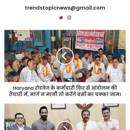
trendstopicnews@gmail.com
Website
Instagram
Haryana
रोडवेज
के
कर्मचारी
फिर
से
आंदोलन
की
तैयारी
Haryana रोडवेज के कर्मचारी फिर से आंदोलन की
में,
मांगें
तैयारी में, मांगें न मानी तो करेंगे बसों का चक्का जाम।
न
मानी
प्रभु
तो
देवा
करेंगे
और
बसों
‘कनप्पा’