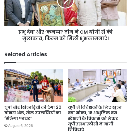
का
टीम
चक्का
ने
जाम।
CM
योगी
से
प्रभु देवा और ‘कनप्पा’ टीम ने CM योगी से की
की
मुलाकात,
मुलाकात, फिल्म को मिली शुभकामनाएं।
फिल्म
को
Related Articles
मिली
शुभकामनाएं।
यूपी बोर्ड खिलाड़ियों को देगा 20
यूपी में निवेशकों के लिए खुला
बोनस अंक, खेल उपलब्धियों का
बड़ा मौका, 18 आधुनिक बस
मिलेगा फायदा
स्टेशनों के विकास को लेकर
यूपीएसआरटीसी ने मांगी
August 6, 2026
निविदाएं