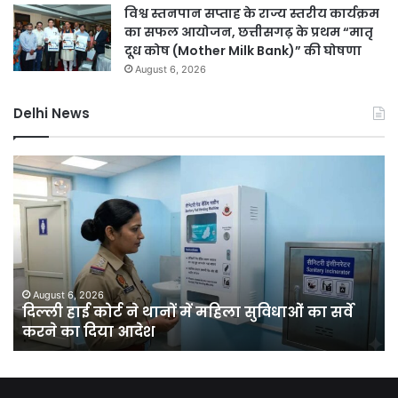
विश्व स्तनपान सप्ताह के राज्य स्तरीय कार्यक्रम
का सफल आयोजन, छत्तीसगढ़ के प्रथम “मातृ
दूध कोष (Mother Milk Bank)” की घोषणा
August 6, 2026
Delhi News
दिल्ली
दिल
हाई
रि
कोर्ट
को
ने
हरा
थानों
भर
में
बना
महिला
की
सुविधाओं
मेग
August 6, 2026
क
दिल्ली हाई कोर्ट ने थानों में महिला सुविधाओं का सर्वे
का
यो
करने का दिया आदेश
सर्वे
चा
करने
सा
का
में
दिया
लगें