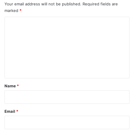
Your email address will not be published.
Required fields are
marked
*
C
o
m
m
e
n
t
*
Name
*
Email
*