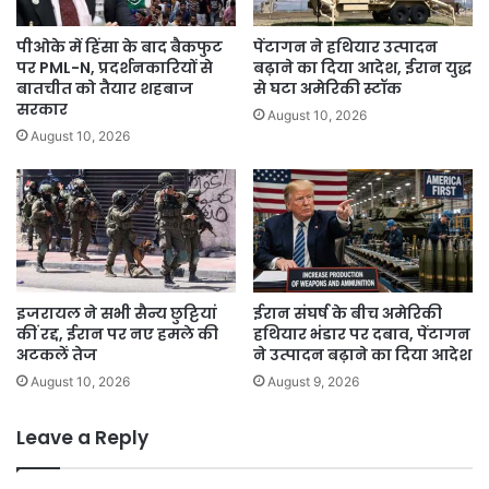
ने
दी
पीओके में हिंसा के बाद बैकफुट
पेंटागन ने हथियार उत्पादन
सख्त
पर PML-N, प्रदर्शनकारियों से
बढ़ाने का दिया आदेश, ईरान युद्ध
चेतावनी।
बातचीत को तैयार शहबाज
से घटा अमेरिकी स्टॉक
सरकार
August 10, 2026
August 10, 2026
इजरायल ने सभी सैन्य छुट्टियां
ईरान संघर्ष के बीच अमेरिकी
कीं रद्द, ईरान पर नए हमले की
हथियार भंडार पर दबाव, पेंटागन
अटकलें तेज
ने उत्पादन बढ़ाने का दिया आदेश
August 10, 2026
August 9, 2026
Leave a Reply