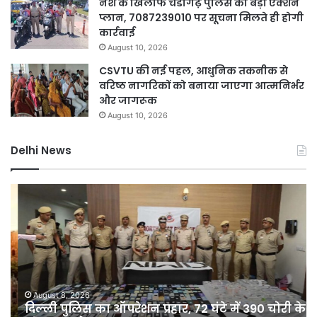
नशे के खिलाफ चंडीगढ़ पुलिस का बड़ा एक्शन
प्लान, 7087239010 पर सूचना मिलते ही होगी
कार्रवाई
August 10, 2026
CSVTU की नई पहल, आधुनिक तकनीक से
वरिष्ठ नागरिकों को बनाया जाएगा आत्मनिर्भर
और जागरूक
August 10, 2026
Delhi News
दिल्ली
D
पुलिस
नह
का
होग
ऑपरेशन
सीम
प्रहार,
75
72
कर
घंटे
की
में
यो
August 8, 2026
दिल्ली पुलिस का ऑपरेशन प्रहार, 72 घंटे में 390 चोरी के
390
से