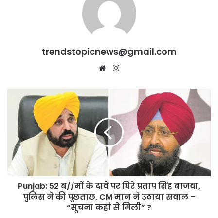
trendstopicnews@gmail.com
Website
Instagram
Punjab:
52
ब//
मों
के
दावे
पर
घिरे
प्रताप
Punjab: 52 ब//मों के दावे पर घिरे प्रताप सिंह बाजवा,
सिंह
बाजवा,
पुलिस ने की पूछताछ, CM मान ने उठाया सवाल –
पुलिस
“सूचना कहां से मिली” ?
ने