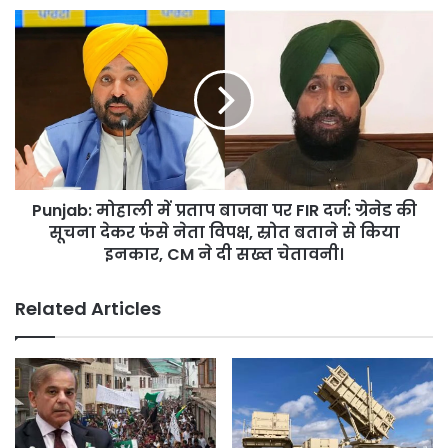
की
Punjab:
पूछताछ,
मोहाली
CM
में
मान
प्रताप
ने
बाजवा
उठाया
पर
सवाल
FIR
–
दर्ज:
“सूचना
ग्रेनेड
कहां
Punjab: मोहाली में प्रताप बाजवा पर FIR दर्ज: ग्रेनेड की
की
से
सूचना
सूचना देकर फंसे नेता विपक्ष, स्रोत बताने से किया
मिली”
देकर
इनकार, CM ने दी सख्त चेतावनी।
?
फंसे
नेता
Related Articles
विपक्ष,
स्रोत
बताने
से
किया
इनकार,
CM