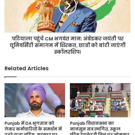
भगवंत
में
मान:
बेड
अंबेडकर
सुरक्षित;
जयंती
18-
पर
19
यूनिवर्सिटी
अप्रैल
पटियाला पहुंचे CM भगवंत मान: अंबेडकर जयंती पर
समागम
को
में
यूनिवर्सिटी समागम में शिरकत, छात्रों को बांटी जाएंगी
फिर
शिरकत,
स्कॉलरशिप।
से
छात्रों
बारिश
को
Related Articles
के
बांटी
आसार।
जाएंगी
स्कॉलरशिप।
Punjab में DA भुगतान को
Punjab विधानसभा का
लेकर कर्मचारियों के समर्थन में
मानसून सत्र स्थगित, स्कूल
उतरे राजा वड़िंग, सरकार पर
फीस रेगुलेटरी बिल पर सोमवार