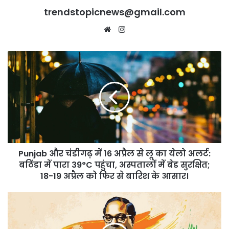
trendstopicnews@gmail.com
Website
Instagram
Punjab
और
चंडीगढ़
में
16
अप्रैल
से
लू
का
Punjab और चंडीगढ़ में 16 अप्रैल से लू का येलो अलर्ट:
येलो
अलर्ट:
बठिंडा में पारा 39°C पहुंचा, अस्पतालों में बेड सुरक्षित;
बठिंडा
18-19 अप्रैल को फिर से बारिश के आसार।
में
पारा
पटियाला
39°C
पहुंचे
पहुंचा,
CM
अस्पतालों