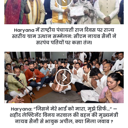
दिवस
पर
राज्य
स्तरीय
Haryana में राष्ट्रीय पंचायती राज दिवस पर राज्य
ग्राम
उत्थान
स्तरीय ग्राम उत्थान सम्मेलन: सीएम नायब सैनी ने
सम्मेलन:
सरपंच पतियों पर कसा तंज।
सीएम
नायब
Haryana:
सैनी
“जिसने
ने
मेरे
सरपंच
भाई
पतियों
को
पर
मारा,
कसा
मुझे
तंज।
सिर्फ…”
—
Haryana: “जिसने मेरे भाई को मारा, मुझे सिर्फ…” —
शहीद
लेफ्टिनेंट
शहीद लेफ्टिनेंट विनय नरवाल की बहन की मुख्यमंत्री
विनय
नायब सैनी से भावुक अपील, क्या मिला जवाब ?
नरवाल