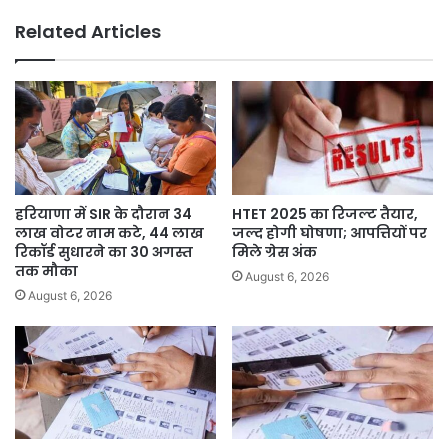
की
Related Articles
बहन
की
मुख्यमंत्री
नायब
सैनी
से
भावुक
अपील,
क्या
हरियाणा में SIR के दौरान 34
HTET 2025 का रिजल्ट तैयार,
मिला
लाख वोटर नाम कटे, 44 लाख
जल्द होगी घोषणा; आपत्तियों पर
जवाब
रिकॉर्ड सुधारने का 30 अगस्त
मिले ग्रेस अंक
?
तक मौका
August 6, 2026
August 6, 2026