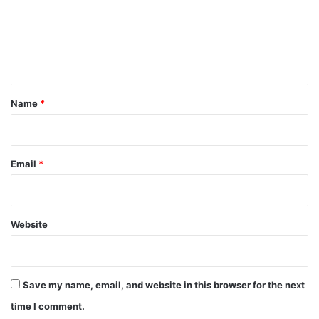
m
e
n
t
*
Name
*
Email
*
Website
Save my name, email, and website in this browser for the next
time I comment.