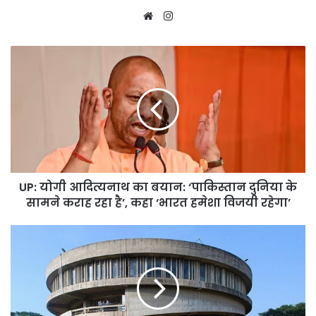
Website
Instagram
UP:
योगी
आदित्यनाथ
का
बयान:
‘पाकिस्तान
दुनिया
के
सामने
UP: योगी आदित्यनाथ का बयान: ‘पाकिस्तान दुनिया के
कराह
रहा
सामने कराह रहा है’, कहा ‘भारत हमेशा विजयी रहेगा’
है’,
कहा
पंजाब
‘भारत
विश्वविद्यालय
हमेशा
ने
विजयी
PU-
रहेगा’
CET
(UG)