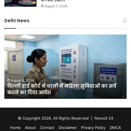
August 7, 2026
Delhi News
दिल्ली
दिल
हाई
रि
कोर्ट
को
ने
हरा
थानों
भर
में
बना
महिला
की
सुविधाओं
मेग
August 6, 2026
क
दिल्ली हाई कोर्ट ने थानों में महिला सुविधाओं का सर्वे
का
यो
करने का दिया आदेश
सर्वे
चा
करने
सा
का
में
दिया
लगें
आदेश
एक
© Copyright 2026, All Rights Reserved |
NewsX 24
कर
Home
About
Contact
Disclaimer
Privacy Policy
DMCA
से