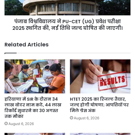
प्रवेश
परीक्षा
2025
पंजाब विश्वविद्यालय ने PU-CET (UG) प्रवेश परीक्षा
स्थगित
की,
2025 स्थगित की, नई तिथि जल्द घोषित की जाएगी।
नई
तिथि
Related Articles
जल्द
घोषित
की
जाएगी।
हरियाणा में SIR के दौरान 34
HTET 2025 का रिजल्ट तैयार,
लाख वोटर नाम कटे, 44 लाख
जल्द होगी घोषणा; आपत्तियों पर
रिकॉर्ड सुधारने का 30 अगस्त
मिले ग्रेस अंक
तक मौका
August 6, 2026
August 6, 2026